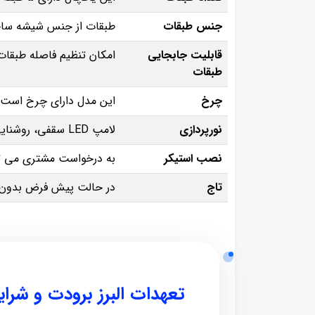
جنس طبقات
طبقات از جنس شیشه ساخت
قابلیت جابجایی
امکان تنظیم فاصله طبقا
طبقات
چرخ
این مدل دارای چرخ است 
نورپردازی
لامپ LED سقفی، روشنایی کافی و دید مناسب داخل یخچال را فراهم می‌ کند.
نصب استیکر
به درخواست مشتری می‌ تو
تاج
در حالت پیش‌ فرض بدون تا
تعهدات البرز برودت و شرا