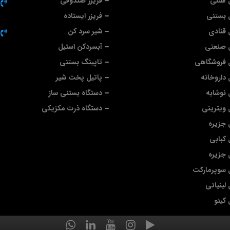
 هتلی
فریزر صندوقی
 بستنی
فریزر ایستاده
قنادی
شیر سرد کن
 صنعتی
آبسردکن استیل
 فروشگاهی
تاپینگ بستنی
داروخانه
پاتیل پخت شیر
نوشابه
دستگاه بستنی ساز
ویترینی
دستگاه ذرت مکزیکی
جزیره
کبابی
جزیره
 سوپرمارکت
لبنیاتی
کینو