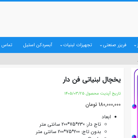
فریزر صنعتی
تجهیزات لبنیات
آبسردکن استیل
تماس ب
یخچال لبنیاتی فن دار
تاریخ آپدیت محصول
1405/03/25
180,000,000 تومان
ابعاد
تاج دار: 230*75*200 سانتی متر
بدون تاج: 200*75*200 سانتی متر