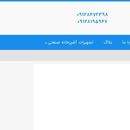
09128472398
09128195947
ا ما
بلاگ
تجهیزات آشپزخانه صنعتی