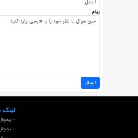
پیام
ارسال
لینک ه
یخچال 
یخچال 