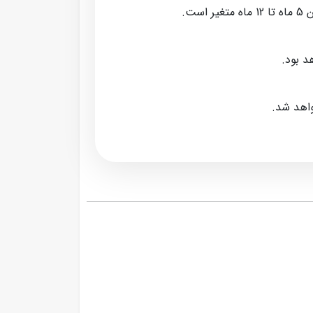
ت.
د بود.
واهد شد.