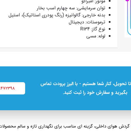
موتور: امبراکو
توان سرمایشی: سه چهارم اسب بخار
بدنه خارجی: گالوانیزه (رنگ پودری استاتیک)، استیل
ترموستات: دیجیتال
نوع گاز: R134
لوله: مسی
تا تحویل، کنار شما هستیم - با البرز برودت تماس
8472398
بگیرید و سفارش خود را ثبت کنید.
 گردش هوای داخلی، گزینه‌ ای مناسب برای نگهداری تازه و سالم محصولا