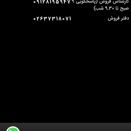
کارشناس فروش (پاسخگویی 9
09128195947
صبح تا 9.30 شب)
دفتر فروش
02637318071