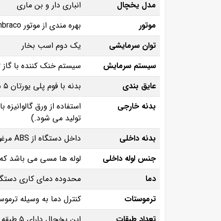
مدل یخچال
انباری دار و بن ماری
موتور
بهره‌ مندی از موتور Embraco عملکردی پایدار و مطمئن را تضمین می‌ کند.
توان سرمایشی
یک دوم اسب بخار
سیستم سرمایش
سیستم خنک‌ کننده با گاز R134 کار می‌ کند و سرمای یکنواختی را در تمام نقاط یخچال ایجاد می‌ کند.
عایق‌ بندی
بدنه با فوم پلی‌ یورتان ۵ سانتی‌ متری عایق شده تا اتلاف انرژی به حداقل برسد.
بدنه خارجی
استفاده از ورق گالوانیز
تولید می شود.)
بدنه داخلی
داخل دستگاه از ABS مرغوب ساخته شده تا دوام و شستشوی آسان تضمین شود.
جنس لوله داخلی
لوله‌ ها مسی می باشد که 
دما
محدوده دمای کاری دستگاه بین ۲ تا ۸ درجه سانتی‌ گراد 
ترموستات
کنترل دما به وسیله ترموس
تعداد طبقات
این یخچال دارای ۵ طبقه مقاوم است که فضای کافی برای چیدمان محصولات را فراهم می‌ کند.