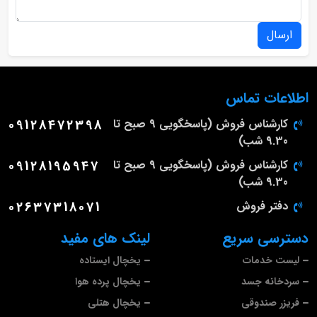
ارسال
اطلاعات تماس
کارشناس فروش (پاسخگویی 9 صبح تا
09128472398
9.30 شب)
کارشناس فروش (پاسخگویی 9 صبح تا
09128195947
9.30 شب)
دفتر فروش
02637318071
دسترسی سریع
لینک های مفید
لیست خدمات
یخچال ایستاده
سردخانه جسد
یخچال پرده هوا
فریزر صندوقی
یخچال هتلی