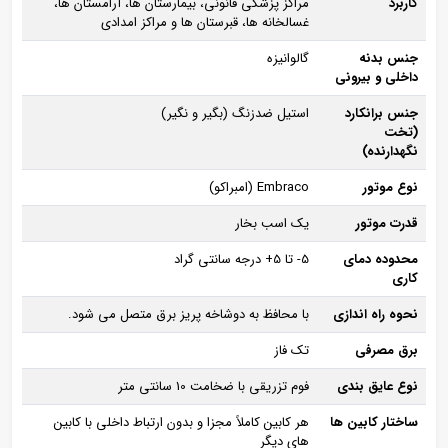
کاربرد
مراکز پزشکی قانونی، بیمارستان‌ ها، آرامستان‌ ها،
غسالخانه‌ ها، قبرستان‌ ها و مراکز امدادی
جنس بدنه
گالوانیزه
داخلی و بیرونی
جنس برانکارد
استیل ضدزنگ (بگیر و نگیر)
(تخت
نگهدارنده)
نوع موتور
Embraco (امبراکو)
قدرت موتور
یک اسب بخار
محدوده دمای
5- تا 5+ درجه سانتی‌ گراد
کاری
نحوه راه‌ اندازی
با محافظ به دوشاخه پریز برق متصل می‌ شود.
برق مصرفی
تک‌ فاز
نوع عایق‌ بندی
فوم تزریقی با ضخامت 10 سانتی‌ متر
ساختار کابین‌ ها
هر کابین کاملاً مجزا و بدون ارتباط داخلی با کابین‌
های دیگر