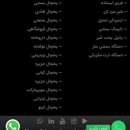
فریزر ایستاده
یخچال بستنی
شیر سرد کن
یخچال قنادی
آبسردکن استیل
یخچال صنعتی
تاپینگ بستنی
یخچال فروشگاهی
پاتیل پخت شیر
یخچال داروخانه
دستگاه بستنی ساز
یخچال نوشابه
دستگاه ذرت مکزیکی
یخچال ویترینی
یخچال جزیره
یخچال کبابی
یخچال جزیره
یخچال سوپرمارکت
یخچال لبنیاتی
یخچال کینو
تماس بگیرید