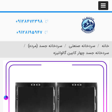
09128472398
09128195947
خانه
سردخانه صنعتی
سردخانه جسد (مرده)
سردخانه جسد چهار کابین گالوانیزه