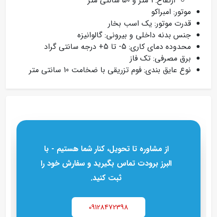
ارتفاع: 1 متر و 50 سانتی متر
موتور: امبراکو
قدرت موتور: یک اسب بخار
جنس بدنه داخلی و بیرونی: گالوانیزه
محدوده دمای کاری: 5- تا 5+ درجه سانتی‌ گراد
برق مصرفی: تک‌ فاز
نوع عایق‌ بندی: فوم تزریقی با ضخامت 10 سانتی‌ متر
از مشاوره تا تحویل، کنار شما هستیم - با
البرز برودت تماس بگیرید و سفارش خود را
ثبت کنید.
09128472398