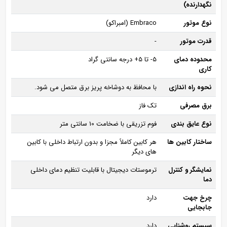
نگهدارنده)
نوع موتور
Embraco (امبراکو)
قدرت موتور
-
محدوده دمای
5- تا 5+ درجه سانتی‌ گراد
کاری
نحوه راه‌ اندازی
با محافظ به دوشاخه پریز برق متصل می‌ شود.
برق مصرفی
تک‌ فاز
نوع عایق‌ بندی
فوم تزریقی با ضخامت 10 سانتی‌ متر
ساختار کابین‌ ها
هر کابین کاملاً مجزا و بدون ارتباط داخلی با کابین‌
های دیگر
نمایشگر و کنترل
ترموستات دیجیتال با قابلیت تنظیم دمای داخلی
دما
چرخ جهت
دارد
جابجایی
سیستم روشنایی
دارد