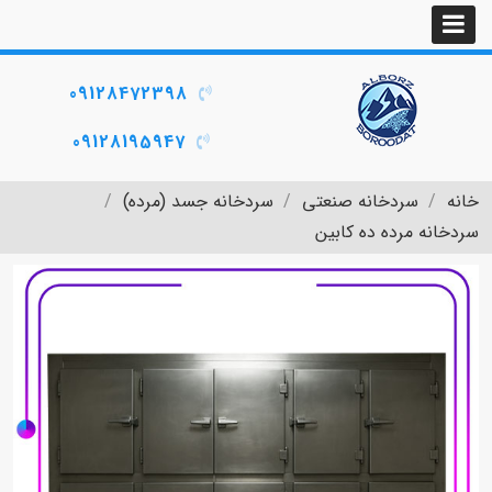
09128472398
09128195947
خانه
سردخانه صنعتی
سردخانه جسد (مرده)
سردخانه مرده ده کابین