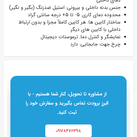
دمای داخلی
جنس بدنه داخلی و بیرونی: استیل ضدزنگ (بگیر و نگیر)
محدوده دمای کاری: 5- تا 5+ درجه سانتی‌ گراد
ساختار کابین‌ ها: هر کابین کاملاً مجزا و بدون ارتباط
داخلی با کابین‌ های دیگر
نمایشگر و کنترل دما: ترموستات دیجیتال
چرخ جهت جابجایی: دارد
از مشاوره تا تحویل، کنار شما هستیم - با
البرز برودت تماس بگیرید و سفارش خود را
ثبت کنید.
09128472398