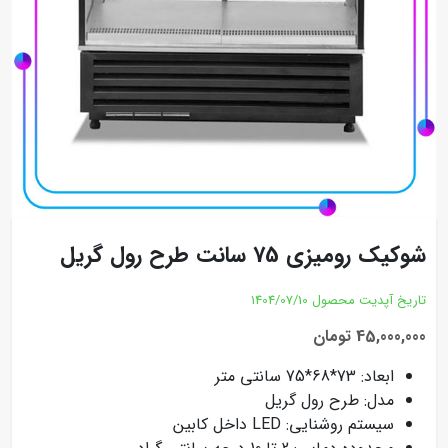
شوکیک رومیزی 75 سانت طرح رول گریل
تاریخ آپدیت محصول
1404/07/10
45,000,000 تومان
ابعاد: 73*68*75 سانتی متر
مدل: طرح رول گریل
سیستم روشنایی: LED داخل کابین