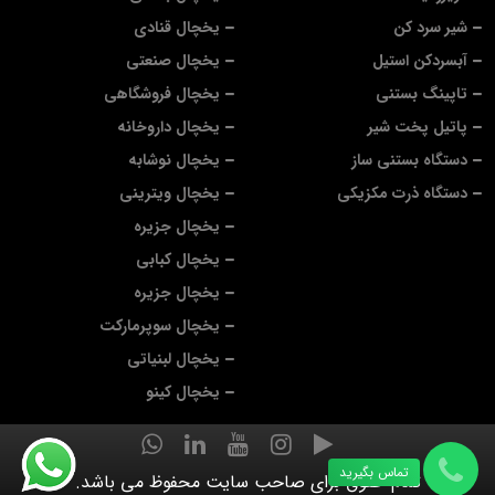
شیر سرد کن
یخچال قنادی
آبسردکن استیل
یخچال صنعتی
تاپینگ بستنی
یخچال فروشگاهی
پاتیل پخت شیر
یخچال داروخانه
دستگاه بستنی ساز
یخچال نوشابه
دستگاه ذرت مکزیکی
یخچال ویترینی
یخچال جزیره
یخچال کبابی
یخچال جزیره
یخچال سوپرمارکت
یخچال لبنیاتی
یخچال کینو
تماس بگیرید
تمام حقوق برای صاحب سایت محفوظ می باشد.