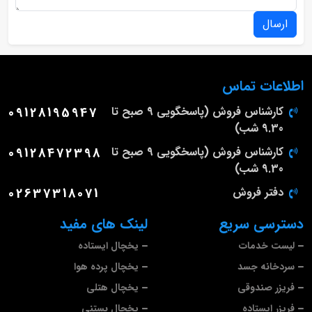
ارسال
اطلاعات تماس
کارشناس فروش (پاسخگویی 9 صبح تا
09128195947
9.30 شب)
کارشناس فروش (پاسخگویی 9 صبح تا
09128472398
9.30 شب)
دفتر فروش
02637318071
دسترسی سریع
لینک های مفید
لیست خدمات
یخچال ایستاده
سردخانه جسد
یخچال پرده هوا
فریزر صندوقی
یخچال هتلی
فریزر ایستاده
یخچال بستنی