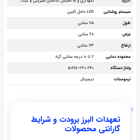
کاربرد
نگهداری و به نمایش گذاشتن شیرینی و کیک
سیستم روشنایی
LED داخل کابین
طول
۷۵ سانتی
عرض
۶۸ سانتی
ارتفاع
۷۳ سانتی
محدوده دمایی
۲ تا ۱۰ درجه سانتی گراد
ولتاژ دستگاه
50Hz~220-240
ترموستات
دیجیتال
تعهدات البرز برودت و شرایط
گارانتی محصولات