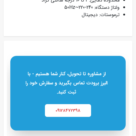
محدوده دمایی: 2 تا 10 درجه سانتی گراد
ولتاژ دستگاه: 50Hz~220-240
ترموستات: دیجیتال
از مشاوره تا تحویل، کنار شما هستیم - با
البرز برودت تماس بگیرید و سفارش خود را
ثبت کنید.
09128472398