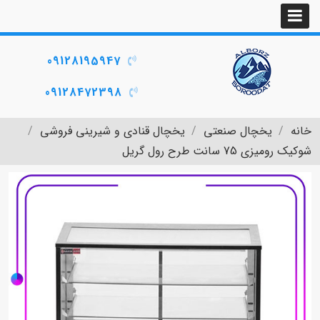
09128195947
09128472398
خانه
یخچال صنعتی
یخچال قنادی و شیرینی فروشی
شوکیک رومیزی 75 سانت طرح رول گریل