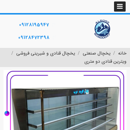
09128195947
09128472398
خانه
یخچال صنعتی
یخچال قنادی و شیرینی فروشی
ویترین قنادی دو متری