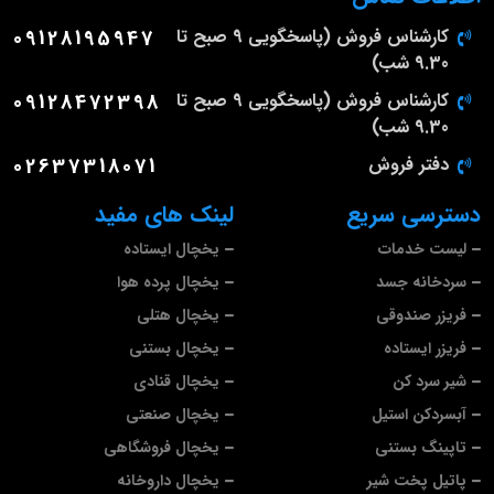
کارشناس فروش (پاسخگویی 9 صبح تا
09128195947
9.30 شب)
کارشناس فروش (پاسخگویی 9 صبح تا
09128472398
9.30 شب)
دفتر فروش
02637318071
دسترسی سریع
لینک های مفید
لیست خدمات
یخچال ایستاده
سردخانه جسد
یخچال پرده هوا
فریزر صندوقی
یخچال هتلی
فریزر ایستاده
یخچال بستنی
شیر سرد کن
یخچال قنادی
آبسردکن استیل
یخچال صنعتی
تاپینگ بستنی
یخچال فروشگاهی
پاتیل پخت شیر
یخچال داروخانه