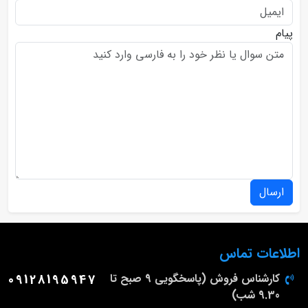
پیام
ارسال
اطلاعات تماس
کارشناس فروش (پاسخگویی 9 صبح تا
09128195947
9.30 شب)