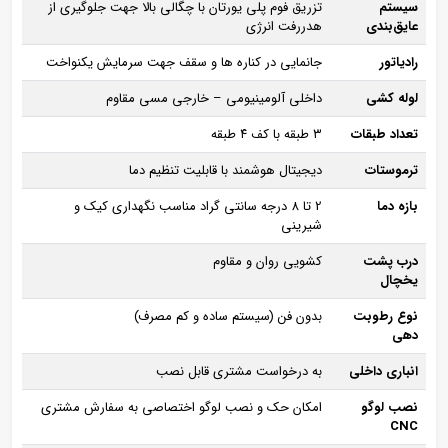
سیستم
تزریق فوم پلی‌ یورتان با چگالی بالا جهت جلوگیری از
عایق‌بندی
هدررفت انرژی
رادیاتور
جانمایی در کناره‌ ها و سقف جهت سرمایش یکنواخت
لوله‌ کشی
داخلی آلومینیومی – خارجی مسی مقاوم
تعداد طبقات
۳ طبقه با کف ۴ طبقه
ترموستات
دیجیتال هوشمند با قابلیت تنظیم دما
بازه دما
2 تا 8 درجه سانتی‌ گراد مناسب نگهداری کیک و
شیرینی
درب پشت
کشویی روان و مقاوم
یخچال
نوع رطوبت‌
بدون فن (سیستم ساده و کم‌ مصرف)
دهی
انباری داخلی
به درخواست مشتری قابل نصب
نصب لوگو
امکان حک و نصب لوگو اختصاصی به سفارش مشتری
CNC