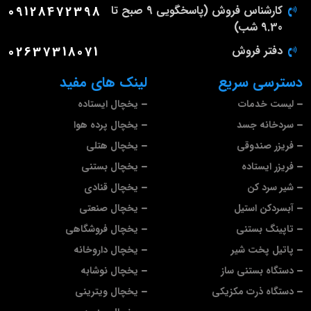
کارشناس فروش (پاسخگویی 9 صبح تا
09128472398
9.30 شب)
دفتر فروش
02637318071
دسترسی سریع
لینک های مفید
لیست خدمات
یخچال ایستاده
سردخانه جسد
یخچال پرده هوا
فریزر صندوقی
یخچال هتلی
فریزر ایستاده
یخچال بستنی
شیر سرد کن
یخچال قنادی
آبسردکن استیل
یخچال صنعتی
تاپینگ بستنی
یخچال فروشگاهی
پاتیل پخت شیر
یخچال داروخانه
دستگاه بستنی ساز
یخچال نوشابه
دستگاه ذرت مکزیکی
یخچال ویترینی