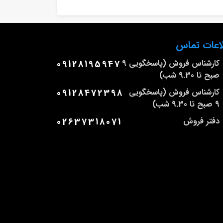
اعات تماس
کارشناس فروش (پاسخگویی 9
09128195947
صبح تا 9.30 شب)
کارشناس فروش (پاسخگویی
09128472398
9 صبح تا 9.30 شب)
دفتر فروش
02637318071