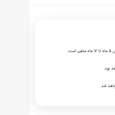
ت.
د بود.
واهد شد.