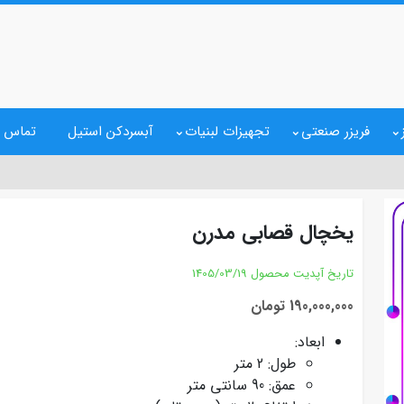
فریزر صنعتی
تجهیزات لبنیات
آبسردکن استیل
تماس ب
یخچال قصابی مدرن
تاریخ آپدیت محصول
1405/03/19
190,000,000 تومان
ابعاد:
طول: 2 متر
عمق: 90 سانتی متر