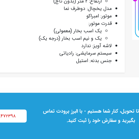
ارتفاع: 2 متر (بدون تاج)
مدل یخچال: دوطرف نما
موتور: امبراکو
قدرت موتور:
یک اسب بخار (معمولی)
یک و نیم اسب بخار (درجه یک)
لاشه آویز: ندارد
سیستم سرمایشی: رادیاتی
جنس بدنه: استیل
تا تحویل، کنار شما هستیم - با البرز برودت تماس
8472398
بگیرید و سفارش خود را ثبت کنید.