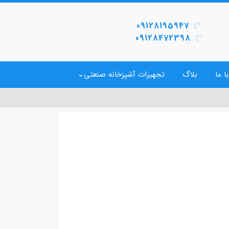
09128195947
09128472398
ا ما
بلاگ
تجهیزات آشپزخانه صنعتی