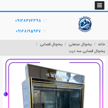
09128472398
09128195947
خانه
یخچال صنعتی
یخچال قصابی
یخچال قصابی سه درب