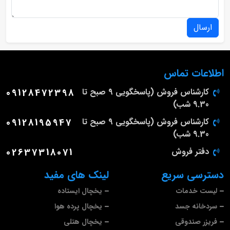
ارسال
اطلاعات تماس
کارشناس فروش (پاسخگویی 9 صبح تا
09128472398
9.30 شب)
کارشناس فروش (پاسخگویی 9 صبح تا
09128195947
9.30 شب)
دفتر فروش
02637318071
دسترسی سریع
لینک های مفید
لیست خدمات
یخچال ایستاده
سردخانه جسد
یخچال پرده هوا
فریزر صندوقی
یخچال هتلی