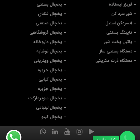
فریزر ایستاده
یخچال بستنی
شیر سرد کن
یخچال قنادی
آبسردکن استیل
یخچال صنعتی
تاپینگ بستنی
یخچال فروشگاهی
پاتیل پخت شیر
یخچال داروخانه
دستگاه بستنی ساز
یخچال نوشابه
دستگاه ذرت مکزیکی
یخچال ویترینی
یخچال جزیره
یخچال کبابی
یخچال جزیره
یخچال سوپرمارکت
یخچال لبنیاتی
یخچال کینو
تماس بگیرید