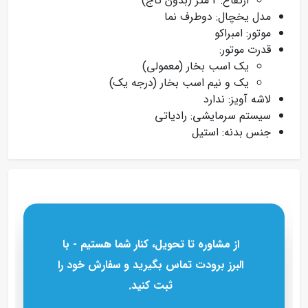
ارتفاع: 2 متر (بدون تاج)
مدل یخچال: دوطرف نما
موتور: امبراکو
قدرت موتور:
یک اسب بخار (معمولی)
یک و نیم اسب بخار (درجه یک)
لاشه آویز: ندارد
سیستم سرمایشی: رادیاتی
جنس بدنه: استیل
از مشاوره تا تحویل، کنار شما هستیم - با
البرز برودت تماس بگیرید و سفارش خود را
ثبت کنید.