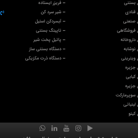
 بستنی
فریزر ایستاده
قنادی
شیر سرد کن
 صنعتی
آبسردکن استیل
 فروشگاهی
تاپینگ بستنی
داروخانه
پاتیل پخت شیر
نوشابه
دستگاه بستنی ساز
ویترینی
دستگاه ذرت مکزیکی
جزیره
کبابی
جزیره
 سوپرمارکت
لبنیاتی
کینو