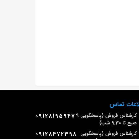
اعات تماس
کارشناس فروش (پاسخگویی 9
09128195947
صبح تا 9.30 شب)
کارشناس فروش (پاسخگویی
09128472398