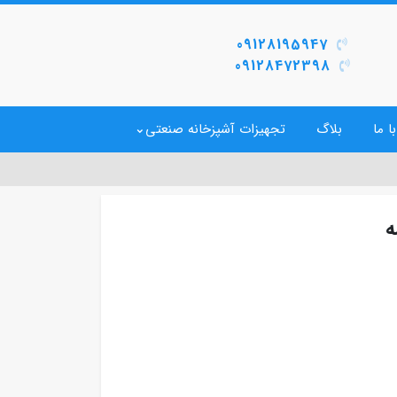
09128195947
09128472398
ا ما
بلاگ
تجهیزات آشپزخانه صنعتی
ه