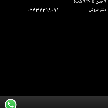
9 صبح تا 9.30 شب)
دفتر فروش
02637318071