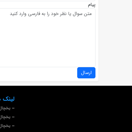
پیام
ارسال
لینک ه
یخچال 
یخچال 
یخچال