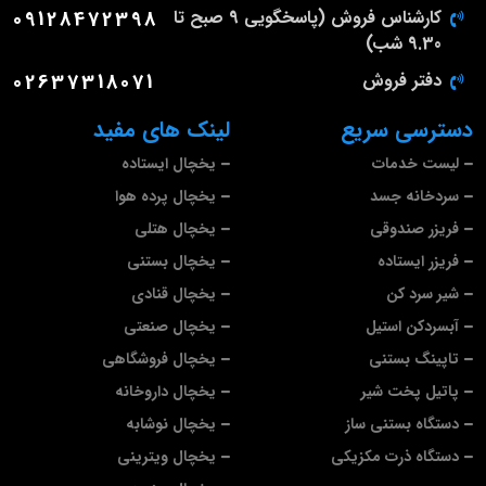
کارشناس فروش (پاسخگویی 9 صبح تا
09128472398
9.30 شب)
دفتر فروش
02637318071
دسترسی سریع
لینک های مفید
لیست خدمات
یخچال ایستاده
سردخانه جسد
یخچال پرده هوا
فریزر صندوقی
یخچال هتلی
فریزر ایستاده
یخچال بستنی
شیر سرد کن
یخچال قنادی
آبسردکن استیل
یخچال صنعتی
تاپینگ بستنی
یخچال فروشگاهی
پاتیل پخت شیر
یخچال داروخانه
دستگاه بستنی ساز
یخچال نوشابه
دستگاه ذرت مکزیکی
یخچال ویترینی