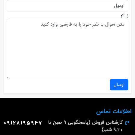
پیام
ارسال
اطلاعات تماس
کارشناس فروش (پاسخگویی 9 صبح تا
09128195947
9.30 شب)