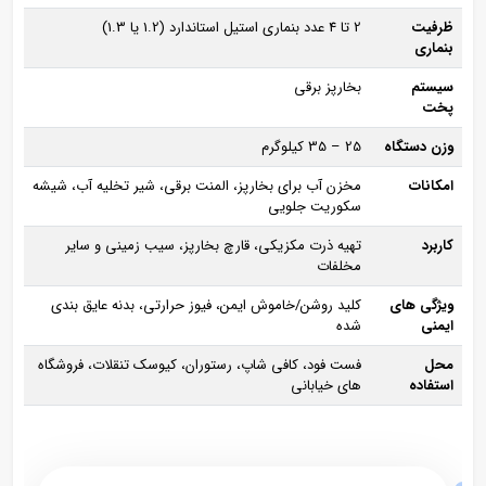
ظرفیت
2 تا 4 عدد بنماری استیل استاندارد (1.2 یا 1.3)
بنماری
سیستم
بخارپز برقی
پخت
وزن دستگاه
25 – 35 کیلوگرم
امکانات
مخزن آب برای بخارپز، المنت برقی، شیر تخلیه آب، شیشه
سکوریت جلویی
کاربرد
تهیه ذرت مکزیکی، قارچ بخارپز، سیب‌ زمینی و سایر
مخلفات
ویژگی‌ های
کلید روشن/خاموش ایمن، فیوز حرارتی، بدنه عایق‌ بندی
ایمنی
شده
محل
فست‌ فود، کافی‌ شاپ، رستوران، کیوسک تنقلات، فروشگاه‌
استفاده
های خیابانی