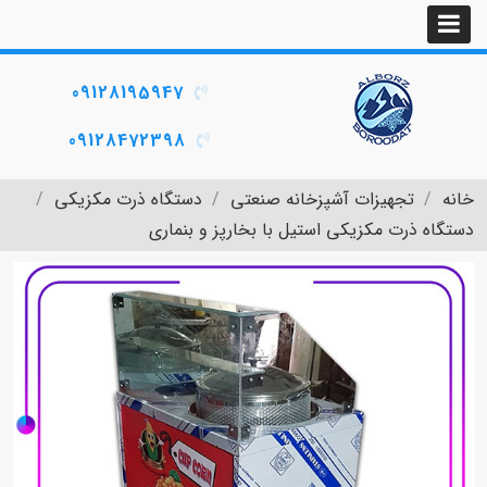
09128195947
09128472398
خانه
تجهیزات آشپزخانه صنعتی
دستگاه ذرت مکزیکی
دستگاه ذرت مکزیکی استیل با بخارپز و بنماری