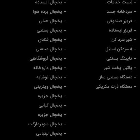
لیست خدمات
یخچال ایستاده
سردخانه جسد
یخچال پرده هوا
فریزر صندوقی
یخچال هتلی
فریزر ایستاده
یخچال بستنی
شیر سرد کن
یخچال قنادی
آبسردکن استیل
یخچال صنعتی
تاپینگ بستنی
یخچال فروشگاهی
پاتیل پخت شیر
یخچال داروخانه
دستگاه بستنی ساز
یخچال نوشابه
دستگاه ذرت مکزیکی
یخچال ویترینی
یخچال جزیره
یخچال کبابی
یخچال جزیره
یخچال سوپرمارکت
یخچال لبنیاتی