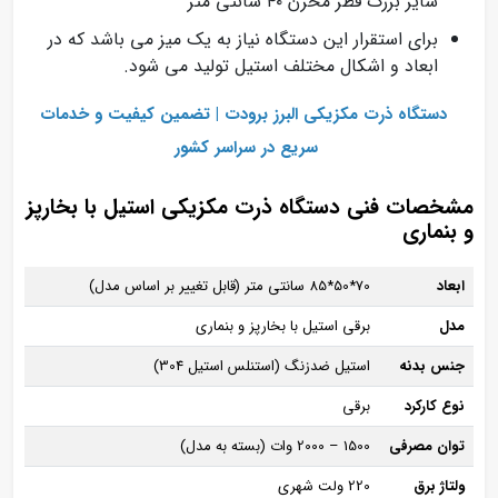
سایز بزرگ قطر مخزن ۴۰ سانتی متر
برای استقرار این دستگاه نیاز به یک میز می باشد که در
ابعاد و اشکال مختلف استیل تولید می شود.
دستگاه ذرت مکزیکی البرز برودت | تضمین کیفیت و خدمات
سریع در سراسر کشور
مشخصات فنی دستگاه ذرت مکزیکی استیل با بخارپز
و بنماری
ابعاد
70*50*85 سانتی‌ متر (قابل تغییر بر اساس مدل)
مدل
برقی استیل با بخارپز و بنماری
جنس بدنه
استیل ضدزنگ (استنلس استیل 304)
نوع کارکرد
برقی
توان مصرفی
1500 – 2000 وات (بسته به مدل)
ولتاژ برق
220 ولت شهری