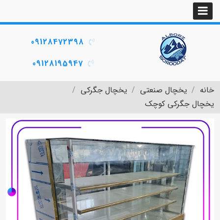
09128472398
09128195947
خانه
یخچال صنعتی
یخچال جگرکی
یخچال جگرکی کوچک