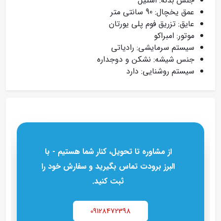
جنس بدنه: استیل
عمق یخچال: 90 سانتی متر
عایق: تزریق فوم پلی یورتان
موتور: امبراکو
سیستم سرمایشی: رادیاتی
جنس شیشه: نشکن و دوجداره
سیستم روشنایی: دارد
از مشاوره تا تحویل، کنار شما هستیم - با
البرز برودت تماس بگیرید و سفارش خود را
ثبت کنید.
09128472398