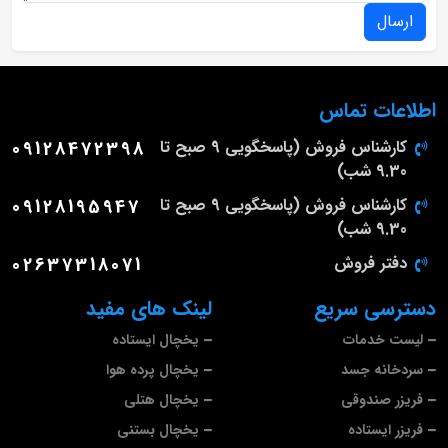
ارسال
اطلاعات تماس
کارشناس فروش (پاسخگویی 9 صبح تا
09128472398
9.30 شب)
کارشناس فروش (پاسخگویی 9 صبح تا
09128195947
9.30 شب)
دفتر فروش
02637318071
دسترسی سریع
لینک های مفید
لیست خدمات
یخچال ایستاده
سردخانه جسد
یخچال پرده هوا
فریزر صندوقی
یخچال هتلی
فریزر ایستاده
یخچال بستنی