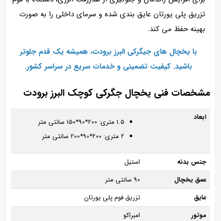
تزریق پلی‌ یورتان عایق‌ بندی شده و سرمای داخلی را به‌ صورت
بهینه حفظ می‌ کند.
با یخچال‌ های جیگرکی البرز برودت، همیشه یک قدم جلوتر
باشید. کیفیت تضمینی و خدمات سریع در سراسر کشور.
مشخصات فنی یخچال جگرکی کوچک البرز برودت
ابعاد
1.5 متری: 200*90*150 سانتی متر
2 متری: 200*90*200 سانتی متر
جنس بدنه
استیل
عمق یخچال
90 سانتی متر
عایق
تزریق فوم پلی یورتان
موتور
امبراکو