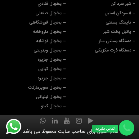
شیر سرد کن
یخچال قنادی
آبسردکن استیل
یخچال صنعتی
تاپینگ بستنی
یخچال فروشگاهی
پاتیل پخت شیر
یخچال داروخانه
دستگاه بستنی ساز
یخچال نوشابه
دستگاه ذرت مکزیکی
یخچال ویترینی
یخچال جزیره
یخچال کبابی
یخچال جزیره
یخچال سوپرمارکت
یخچال لبنیاتی
یخچال کینو
تماس بگیرید
تمام حقوق برای صاحب سایت محفوظ می باشد.