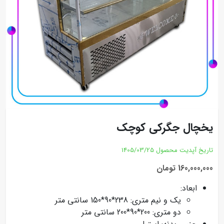
یخچال جگرکی کوچک
تاریخ آپدیت محصول
1405/03/25
160,000,000 تومان
ابعاد:
یک و نیم متری: 238*90*150 سانتی متر
دو متری: 200*90*200 سانتی متر