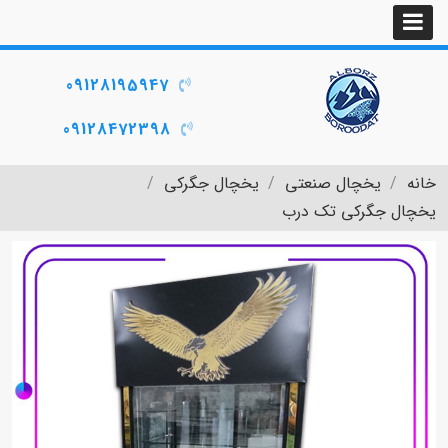
09128195947
09128472398
خانه
یخچال صنعتی
یخچال جگرکی
یخچال جگرکی تک درب