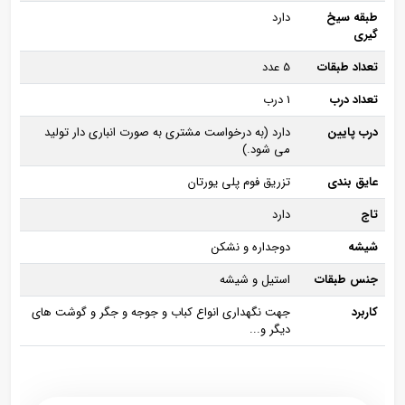
طبقه سیخ
دارد
گیری
تعداد طبقات
5 عدد
تعداد درب
1 درب
درب پایین
دارد (به درخواست مشتری به صورت انباری دار تولید
می شود.)
عایق بندی
تزریق فوم پلی یورتان
تاج
دارد
شیشه
دوجداره و نشکن
جنس طبقات
استیل و شیشه
کاربرد
جهت نگهداری انواع کباب و جوجه و جگر و گوشت های
دیگر و...