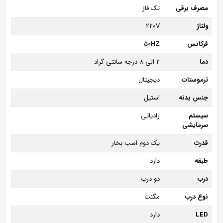
مصرف برقی
تک فاز
ولتاژ
220V
فرکانس
50HZ
دما
2 الی 8 درجه سانتی گراد
ترموستات
دیجیتال
جنس بدنه
استیل
سیستم
رادیاتی
سرمایشی
قدرت
یک دوم اسب بخار
طبقه
دارد
درب
دو درب
نوع درب
مگنت
LED
دارد