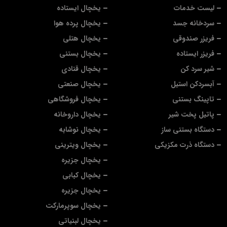
لیست خدمات
یخچال ایستاده
سردخانه جسد
یخچال پرده هوا
فریزر صندوقی
یخچال هتلی
فریزر ایستاده
یخچال بستنی
شیر سرد کن
یخچال قنادی
آبسردکن استیل
یخچال صنعتی
تاپینگ بستنی
یخچال فروشگاهی
پاتیل پخت شیر
یخچال داروخانه
دستگاه بستنی ساز
یخچال نوشابه
دستگاه ذرت مکزیکی
یخچال ویترینی
یخچال جزیره
یخچال کبابی
یخچال جزیره
یخچال سوپرمارکت
یخچال لبنیاتی