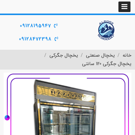
09128195947
09128472398
خانه
یخچال صنعتی
یخچال جگرکی
یخچال جگرکی 120 سانتی