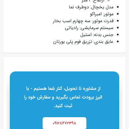
ارتفاع: 2 متر
مدل یخچال: دوطرف نما
موتور: امبراکو
قدرت موتور: سه چهارم اسب بخار
سیستم سرمایشی: رادیاتی
جنس بدنه: استیل
عایق بندی: تزریق فوم پلی یورتان
از مشاوره تا تحویل، کنار شما هستیم - با
البرز برودت تماس بگیرید و سفارش خود را
ثبت کنید.
09128472398