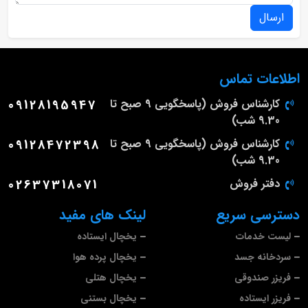
ارسال
اطلاعات تماس
کارشناس فروش (پاسخگویی 9 صبح تا
09128195947
9.30 شب)
کارشناس فروش (پاسخگویی 9 صبح تا
09128472398
9.30 شب)
دفتر فروش
02637318071
دسترسی سریع
لینک های مفید
لیست خدمات
یخچال ایستاده
سردخانه جسد
یخچال پرده هوا
فریزر صندوقی
یخچال هتلی
فریزر ایستاده
یخچال بستنی