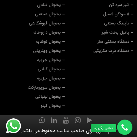
شیر سرد کن
یخچال قنادی
آبسردکن استیل
یخچال صنعتی
تاپینگ بستنی
یخچال فروشگاهی
پاتیل پخت شیر
یخچال داروخانه
دستگاه بستنی ساز
یخچال نوشابه
دستگاه ذرت مکزیکی
یخچال ویترینی
یخچال جزیره
یخچال کبابی
یخچال جزیره
یخچال سوپرمارکت
یخچال لبنیاتی
یخچال کینو
تماس بگیرید
تمام حقوق برای صاحب سایت محفوظ می باشد.