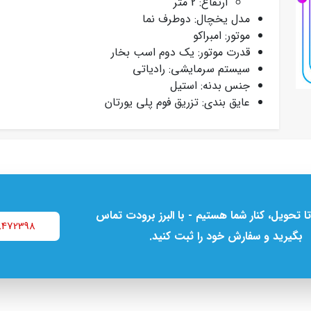
ارتفاع: 2 متر
مدل یخچال: دوطرف نما
موتور: امبراکو
قدرت موتور: یک دوم اسب بخار
سیستم سرمایشی: رادیاتی
جنس بدنه: استیل
عایق بندی: تزریق فوم پلی یورتان
تا تحویل، کنار شما هستیم - با البرز برودت تماس
8472398
بگیرید و سفارش خود را ثبت کنید.