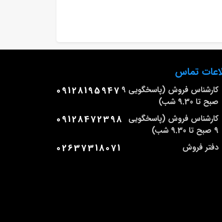
اعات تماس
کارشناس فروش (پاسخگویی 9
09128195947
صبح تا 9.30 شب)
کارشناس فروش (پاسخگویی
09128472398
9 صبح تا 9.30 شب)
دفتر فروش
02637318071