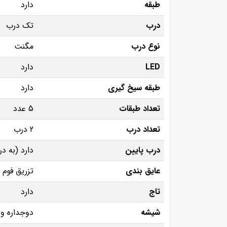
طبقه
دارد
درب
تک درب
نوع درب
مگنت
LED
دارد
طبقه سیخ گیری
دارد
تعداد طبقات
5 عدد
تعداد درب
2 درب
درب پایین
دارد (به د
عایق بندی
تزریق فوم 
تاج
دارد
شیشه
دوجداره و