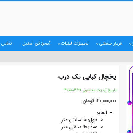
فریزر صنعتی
تجهیزات لبنیات
آبسردکن استیل
تماس ب
یخچال کبابی تک درب
تاریخ آپدیت محصول
1405/03/19
120,000,000 تومان
ابعاد:
طول: 90 سانتی متر
عمق: 90 سانتی متر