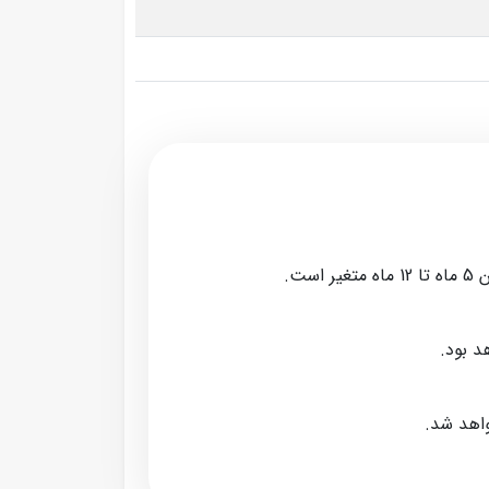
ت.
د بود.
واهد شد.