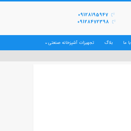
09128195947
09128472398
ا ما
بلاگ
تجهیزات آشپزخانه صنعتی