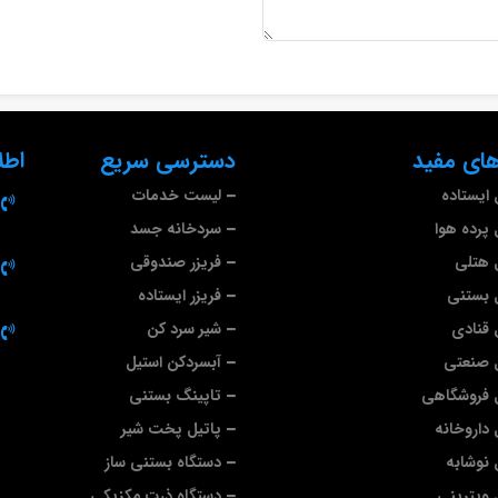
ای مفید
دسترسی سریع
اطل
ایستاده
لیست خدمات
پرده هوا
سردخانه جسد
 هتلی
فریزر صندوقی
 بستنی
فریزر ایستاده
قنادی
شیر سرد کن
 صنعتی
آبسردکن استیل
 فروشگاهی
تاپینگ بستنی
داروخانه
پاتیل پخت شیر
نوشابه
دستگاه بستنی ساز
ویترینی
دستگاه ذرت مکزیکی