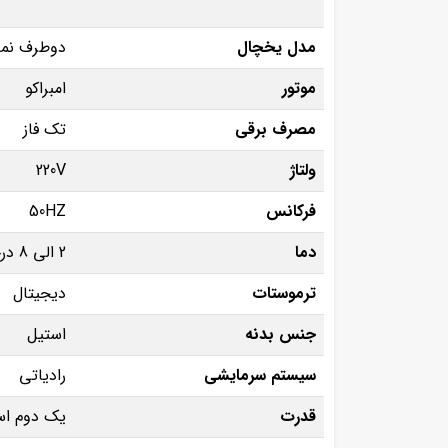
مدل یخچال
دوطرف نما
موتور
امبراکو
مصرف برقی
تک فاز
ولتاژ
220V
فرکانس
50HZ
دما
2 الی 8 درجه سانتی گراد
ترموستات
دیجیتال
جنس بدنه
استیل
سیستم سرمایشی
رادیاتی
قدرت
یک دوم اس