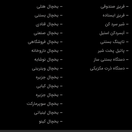
فریزر صندوقی
یخچال هتلی
فریزر ایستاده
یخچال بستنی
شیر سرد کن
یخچال قنادی
آبسردکن استیل
یخچال صنعتی
تاپینگ بستنی
یخچال فروشگاهی
پاتیل پخت شیر
یخچال داروخانه
دستگاه بستنی ساز
یخچال نوشابه
دستگاه ذرت مکزیکی
یخچال ویترینی
یخچال جزیره
یخچال کبابی
یخچال جزیره
یخچال سوپرمارکت
یخچال لبنیاتی
یخچال کینو