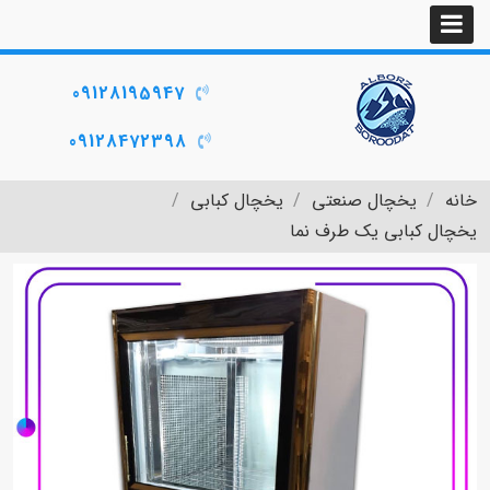
09128195947
09128472398
خانه
یخچال صنعتی
یخچال کبابی
یخچال کبابی یک طرف نما