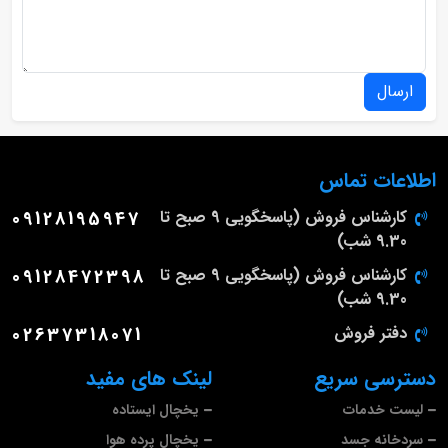
ارسال
اطلاعات تماس
کارشناس فروش (پاسخگویی 9 صبح تا
09128195947
9.30 شب)
کارشناس فروش (پاسخگویی 9 صبح تا
09128472398
9.30 شب)
دفتر فروش
02637318071
دسترسی سریع
لینک های مفید
لیست خدمات
یخچال ایستاده
سردخانه جسد
یخچال پرده هوا