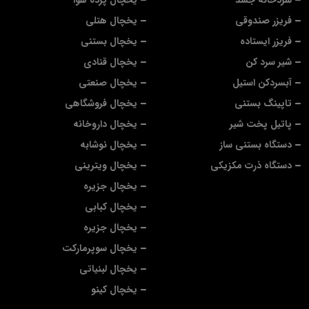
سردخانه جسد
یخچال پرده هوا
فریزر صندوقی
یخچال هتلی
فریزر ایستاده
یخچال بستنی
شیر سرد کن
یخچال قنادی
آبسردکن استیل
یخچال صنعتی
تاپینگ بستنی
یخچال فروشگاهی
پاتیل پخت شیر
یخچال داروخانه
دستگاه بستنی ساز
یخچال نوشابه
دستگاه ذرت مکزیکی
یخچال ویترینی
یخچال جزیره
یخچال کبابی
یخچال جزیره
یخچال سوپرمارکت
یخچال لبنیاتی
یخچال کینو