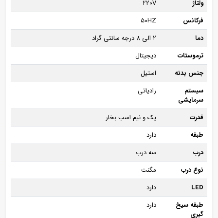
ولتاژ
220V
فرکانس
50HZ
دما
2 الی 8 درجه سانتی گراد
ترموستات
دیجیتال
جنس بدنه
استیل
سیستم
رادیاتی
سرمایشی
قدرت
یک و نیم اسب بخار
طبقه
دارد
درب
سه درب
نوع درب
مگنت
LED
دارد
طبقه سیخ
دارد
گیری