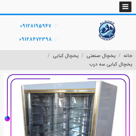
09128195947
09128472398
خانه
یخچال صنعتی
یخچال کبابی
یخچال کبابی سه درب