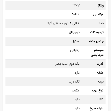
ولتاژ
220V
فرکانس
50HZ
دما
2 الی 8 درجه سانتی گراد
ترموستات
دیجیتال
جنس بدنه
استیل
سیستم
رادیاتی
سرمایشی
قدرت
یک دوم اسب بخار
طبقه
دارد
درب
تک درب
نوع درب
مگنت
LED
دارد
طبقه سیخ
دارد