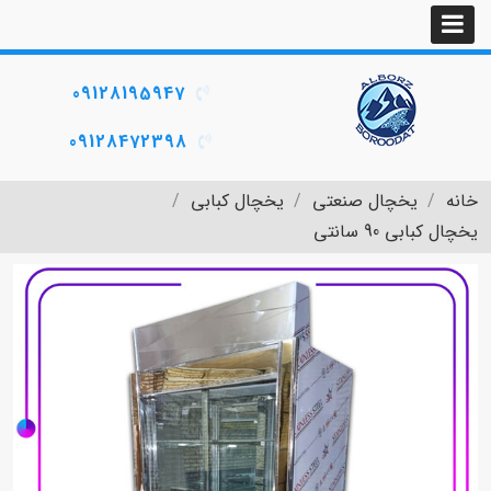
09128195947
09128472398
خانه
یخچال صنعتی
یخچال کبابی
یخچال کبابی 90 سانتی