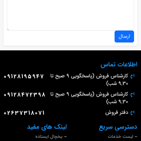
ارسال
اطلاعات تماس
کارشناس فروش (پاسخگویی 9 صبح تا
09128195947
9.30 شب)
کارشناس فروش (پاسخگویی 9 صبح تا
09128472398
9.30 شب)
دفتر فروش
02637318071
دسترسی سریع
لینک های مفید
لیست خدمات
یخچال ایستاده