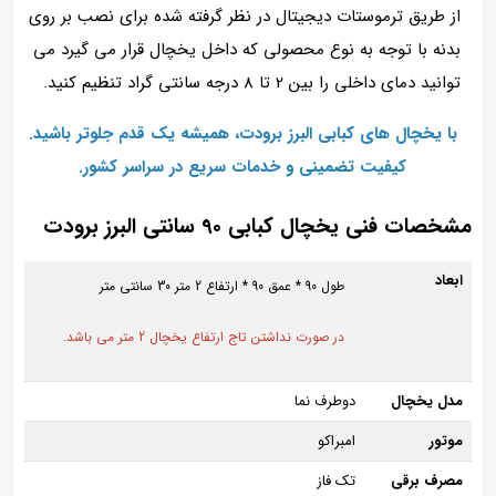
از طریق ترموستات دیجیتال در نظر گرفته شده برای نصب بر روی
بدنه با توجه به نوع محصولی که داخل یخچال قرار می گیرد می
توانید دمای داخلی را بین 2 تا 8 درجه سانتی گراد تنظیم کنید.
با یخچال‌ های کبابی البرز برودت، همیشه یک قدم جلوتر باشید.
کیفیت تضمینی و خدمات سریع در سراسر کشور.
مشخصات فنی یخچال کبابی 90 سانتی البرز برودت
ابعاد
طول 90 * عمق 90 * ارتفاع 2 متر 30 سانتی متر
در صورت نداشتن تاج ارتفاع یخچال 2 متر می باشد.
مدل یخچال
دوطرف نما
موتور
امبراکو
مصرف برقی
تک فاز