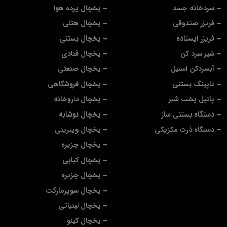
سردخانه جسد
یخچال پرده هوا
فریزر صندوقی
یخچال هتلی
فریزر ایستاده
یخچال بستنی
شیر سرد کن
یخچال قنادی
آبسردکن استیل
یخچال صنعتی
تاپینگ بستنی
یخچال فروشگاهی
پاتیل پخت شیر
یخچال داروخانه
دستگاه بستنی ساز
یخچال نوشابه
دستگاه ذرت مکزیکی
یخچال ویترینی
یخچال جزیره
یخچال کبابی
یخچال جزیره
یخچال سوپرمارکت
یخچال لبنیاتی
یخچال کینو