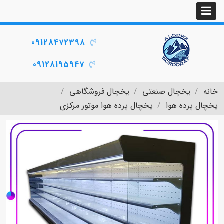
09128472398
09128195947
خانه
یخچال صنعتی
یخچال فروشگاهی
یخچال پرده هوا
یخچال پرده هوا موتور مرکزی