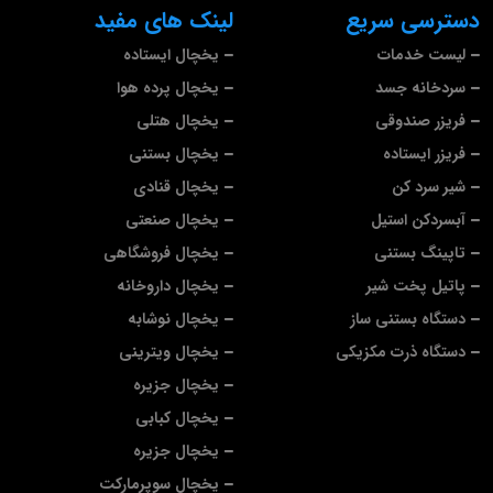
دسترسی سریع
لینک های مفید
لیست خدمات
یخچال ایستاده
سردخانه جسد
یخچال پرده هوا
فریزر صندوقی
یخچال هتلی
فریزر ایستاده
یخچال بستنی
شیر سرد کن
یخچال قنادی
آبسردکن استیل
یخچال صنعتی
تاپینگ بستنی
یخچال فروشگاهی
پاتیل پخت شیر
یخچال داروخانه
دستگاه بستنی ساز
یخچال نوشابه
دستگاه ذرت مکزیکی
یخچال ویترینی
یخچال جزیره
یخچال کبابی
یخچال جزیره
یخچال سوپرمارکت