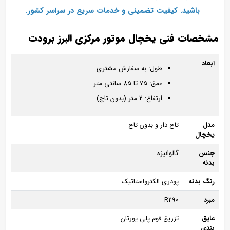
باشید. کیفیت تضمینی و خدمات سریع در سراسر کشور.
مشخصات فنی یخچال موتور مرکزی البرز برودت
ابعاد
طول: به سفارش مشتری
عمق: 75 تا 85 سانتی متر
ارتفاع: 2 متر (بدون تاج)
مدل
تاج‌ دار و بدون تاج
یخچال
جنس
گالوانیزه
بدنه
رنگ بدنه
پودری الکترواستاتیک
مبرد
R290
عایق
تزریق فوم پلی یورتان
بندی