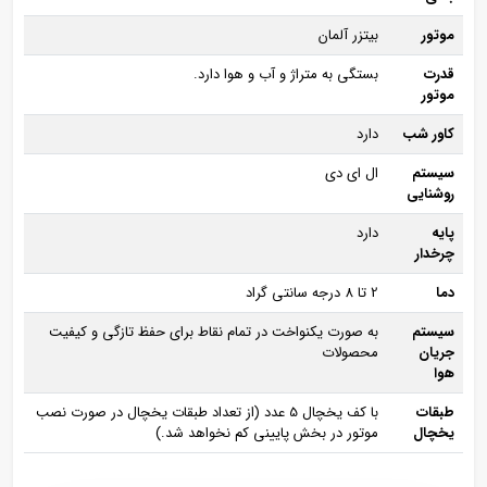
موتور
بیتزر آلمان
قدرت
بستگی به متراژ و آب و هوا دارد.
موتور
کاور شب
دارد
سیستم
ال ای دی
روشنایی
پایه
دارد
چرخدار
دما
2 تا 8 درجه سانتی‌ گراد
سیستم
به صورت یکنواخت در تمام نقاط برای حفظ تازگی و کیفیت
جریان
محصولات
هوا
طبقات
با کف یخچال 5 عدد (از تعداد طبقات یخچال در صورت نصب
یخچال
موتور در بخش پایینی کم نخواهد شد.)