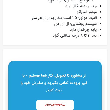
ارتفاع: دو متر (بدون تاج)
جنس بدنه: گالوانیزه
موتور: امبراکو
قدرت موتور: 1.5 اسب بخار به ازای هر متر
سیستم روشنایی: ال ای دی
پایه چرخدار: دارد
دما: 2 تا 8 درجه سانتی‌ گراد
از مشاوره تا تحویل، کنار شما هستیم - با
البرز برودت تماس بگیرید و سفارش خود را
ثبت کنید.
09128472398