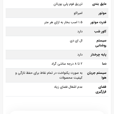
عایق بندی
تزریق فوم پلی یورتان
موتور
امبراکو
قدرت موتور
1.5 اسب بخار به ازای هر متر
کاور شب
دارد
سیستم
ال ای دی
روشنایی
پایه چرخدار
دارد
دما
2 تا 8 درجه سانتی‌ گراد
سیستم جریان
به صورت یکنواخت در تمام نقاط برای حفظ تازگی و
هوا
کیفیت محصولات
فضای
عدم اشغال فضای زیاد
قرارگیری