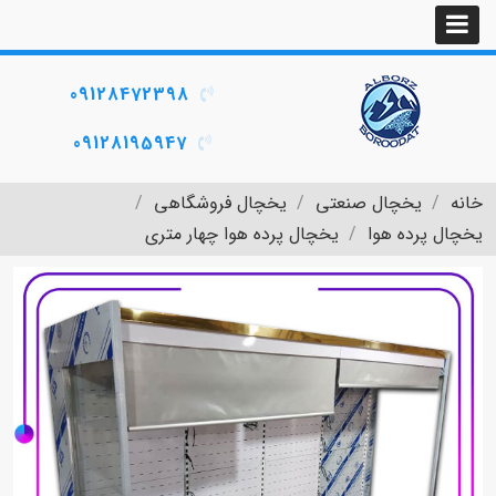
09128472398
09128195947
خانه
یخچال صنعتی
یخچال فروشگاهی
یخچال پرده هوا
یخچال پرده هوا چهار متری