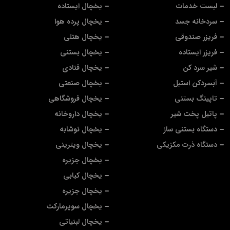
لیست خدمات
یخچال ایستاده
سردخانه جسد
یخچال پرده هوا
فریزر صندوقی
یخچال هتلی
فریزر ایستاده
یخچال بستنی
شیر سرد کن
یخچال قنادی
آبسردکن استیل
یخچال صنعتی
تاپینگ بستنی
یخچال فروشگاهی
پاتیل پخت شیر
یخچال داروخانه
دستگاه بستنی ساز
یخچال نوشابه
دستگاه ذرت مکزیکی
یخچال ویترینی
یخچال جزیره
یخچال کبابی
یخچال جزیره
یخچال سوپرمارکت
یخچال لبنیاتی