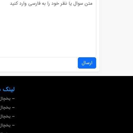
ارسال
لینک ه
یخچال 
یخچال 
یخچال
یخچال