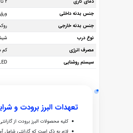
دمای کاری
2 تا 8 درجه سانتی‌ گراد
جنس بدنه داخلی
ورق 
جنس بدنه خارجی
روکش
نوع درب
شیشه
مصرف انرژی
کم‌ 
سیستم روشنایی
LED کم‌ مصرف با نوردهی یک
تعهدات البرز برودت و شرا
کلیه محصولات البرز برودت از گارانتی معتبر ش
لازم به ذکر است که گارانتی شامل آ