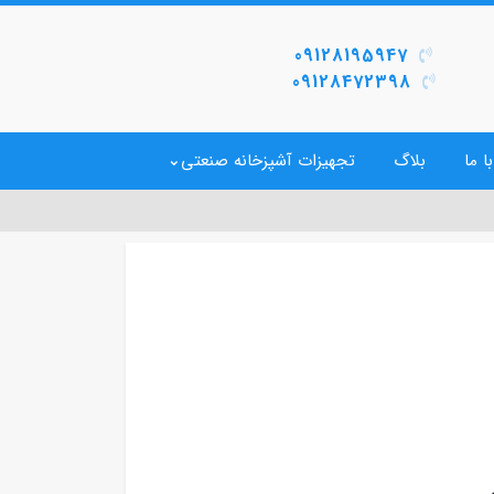
09128195947
09128472398
ا ما
بلاگ
تجهیزات آشپزخانه صنعتی