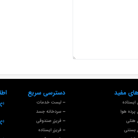
ای مفید
دسترسی سریع
اطل
ایستاده
لیست خدمات
پرده هوا
سردخانه جسد
 هتلی
فریزر صندوقی
 بستنی
فریزر ایستاده