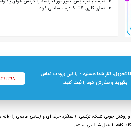
سیستم سرمایش: کمپرسور قدرتمند با گردش هوای یکنوا
دمای کاری: 2 تا 8 درجه سانتی‌ گراد
تا تحویل، کنار شما هستیم - با البرز برودت تماس
8472398
بگیرید و سفارش خود را ثبت کنید.
روکش چوبی شیک، ترکیبی از عملکرد حرفه‌ ای و زیبایی ظاهری را ارائه م
اه، کافه یا هتل شما می‌ بخشد.