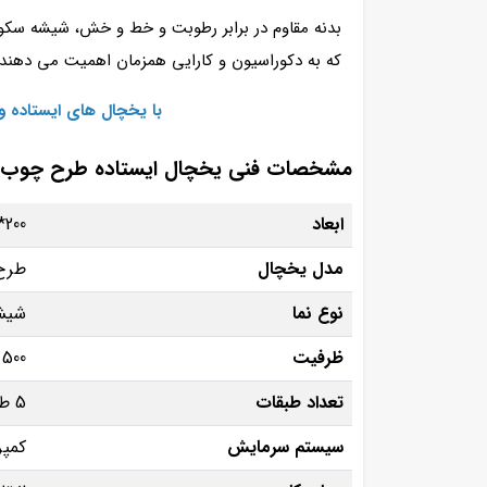
بدنه مقاوم در برابر رطوبت و خط و خش، شیشه سکو
که به دکوراسیون و کارایی همزمان اهمیت می‌ دهند.
با یخچال‌ های ایستاده 
مشخصات فنی یخچال ایستاده طرح چوب ال
ابعاد
200*70*200 سانتی‌ متر (قابل سفارشی‌ سازی)
مدل یخچال
طرح
نوع نما
شیش
ظرفیت
500 تا 700 لیتر (بسته به مدل)
تعداد طبقات
5 طبقه فلزی با روکش ضدزنگ
سیستم سرمایش
کمپر