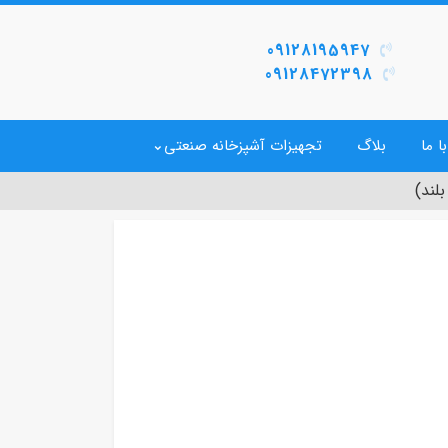
09128195947
09128472398
ا ما
بلاگ
تجهیزات آشپزخانه صنعتی