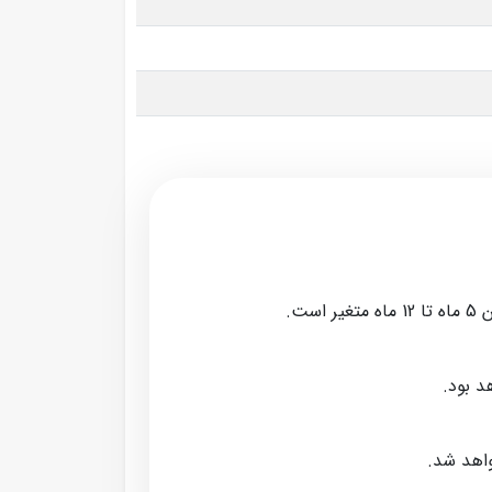
ت.
د بود.
واهد شد.