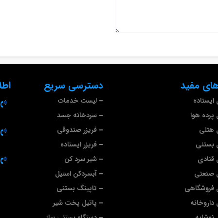
ای مفید
دسترسی سریع
اطل
ایستاده
لیست خدمات
پرده هوا
سردخانه جسد
 هتلی
فریزر صندوقی
 بستنی
فریزر ایستاده
قنادی
شیر سرد کن
 صنعتی
آبسردکن استیل
 فروشگاهی
تاپینگ بستنی
داروخانه
پاتیل پخت شیر
نوشابه
دستگاه بستنی ساز