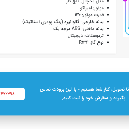
مدل یخچال: تاج دار
موتور: امبراکو
قدرت موتور: 130
بدنه خارجی: گالوانیزه (رنگ پودری استاتیک)
بدنه داخلی: ABS درجه یک
ترموستات: دیجیتال
نوع گاز: R134
تا تحویل، کنار شما هستیم - با البرز برودت تماس
8472398
بگیرید و سفارش خود را ثبت کنید.