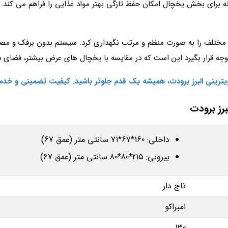
اد مختلف را به صورت منظم و مرتب نگهداری کرد. سیستم بدون برفک و مص
ه قرار بگیرد این است که در مقایسه با یخچال‌ های عرض بیشتر، فضای 
ویترینی البرز برودت، همیشه یک قدم جلوتر باشید. کیفیت تضمینی و خدم
داخلی: 160*67*71 سانتی متر (عمق 67)
بیرونی: 215*80*80 سانتی متر (عمق 67)
تاج دار
امبراکو
130