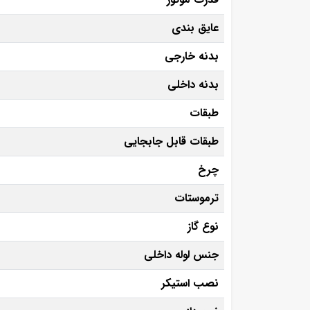
عایق بندی
بدنه خارجی
بدنه داخلی
طبقات
طبقات قابل جابجایی
چرخ
ترموستات
نوع گاز
جنس لوله داخلی
نصب استیکر