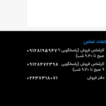
اعات تماس
کارشناس فروش (پاسخگویی 9
09128195947
صبح تا 9.30 شب)
کارشناس فروش (پاسخگویی
09128472398
9 صبح تا 9.30 شب)
دفتر فروش
02637318071