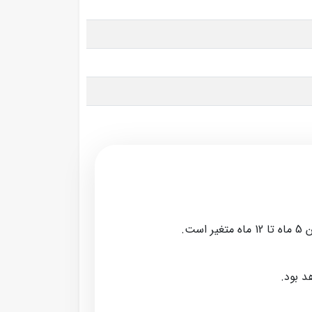
ت.
د بود.