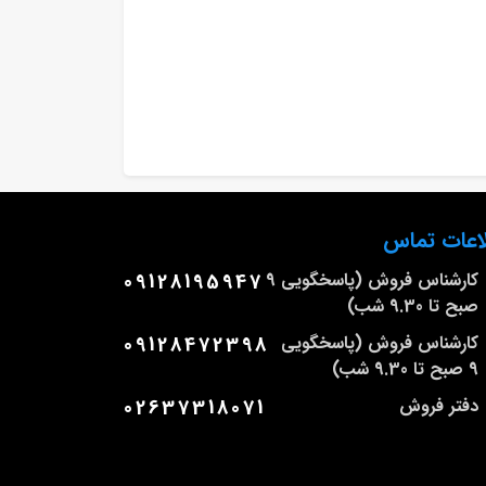
اعات تماس
کارشناس فروش (پاسخگویی 9
09128195947
صبح تا 9.30 شب)
کارشناس فروش (پاسخگویی
09128472398
9 صبح تا 9.30 شب)
دفتر فروش
02637318071