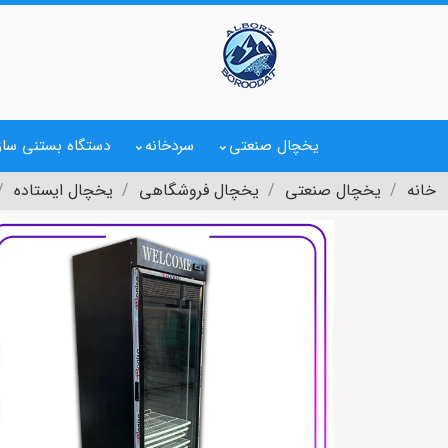
یخچال صنعتی
سردخانه
دستگاه بستنی ساز
خانه
یخچال صنعتی
یخچال فروشگاهی
یخچال ایستاده