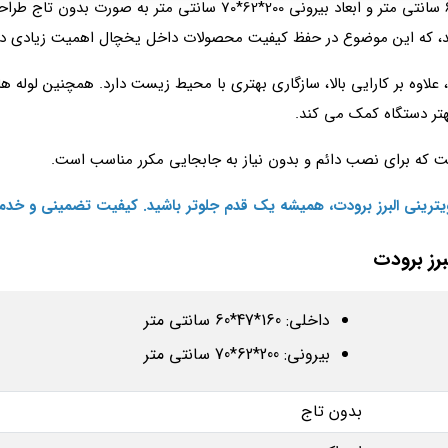
70 سانتی با ابعاد داخلی 160*47*60 سانتی متر و ابعاد بیرونی 00
کند، که این موضوع در حفظ کیفیت محصولات داخل یخچال اهمیت زیادی دا
، علاوه بر کارایی بالا، سازگاری بهتری با محیط زیست دارد. همچنین لوله‌
بهتر دستگاه کمک می‌ کند.
 که برای نصب دائم و بدون نیاز به جابجایی مکرر مناسب است.
ویترینی البرز برودت، همیشه یک قدم جلوتر باشید. کیفیت تضمینی و خدم
داخلی: 160*47*60 سانتی متر
بیرونی: 200*62*70 سانتی متر
بدون تاج