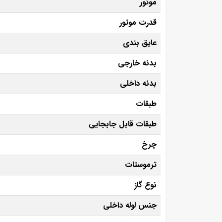
موتور
قدرت موتور
عایق بندی
بدنه خارجی
بدنه داخلی
طبقات
طبقات قابل جابجایی
چرخ
ترموستات
نوع گاز
جنس لوله داخلی