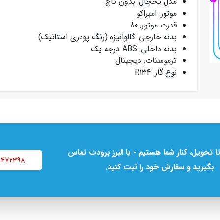
مدل یخچال: بدون تاج
موتور: امبراکو
قدرت موتور: 80
بدنه خارجی: گالوانیزه (رنگ پودری استاتیک)
بدنه داخلی: ABS درجه یک
ترموستات: دیجیتال
نوع گاز: R134
تا تحویل، کنار شما هستیم - با البرز برودت تماس
8472398
بگیرید و سفارش خود را ثبت کنید.