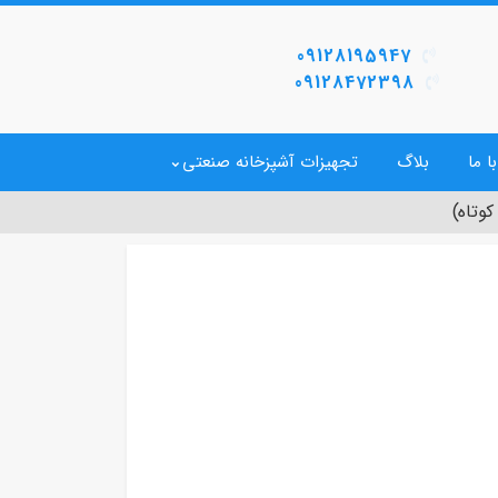
09128195947
09128472398
ا ما
بلاگ
تجهیزات آشپزخانه صنعتی