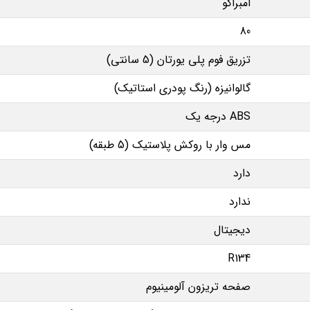
امبراکو
80
تزریق فوم پلی یورتان (5 سانتی)
گالوانیزه (رنگ پودری استاتیک)
ABS درجه یک
مس وار با روکش پلاستیک (5 طبقه)
دارد
ندارد
دیجیتال
R134
صفحه تریزون آلومینیوم