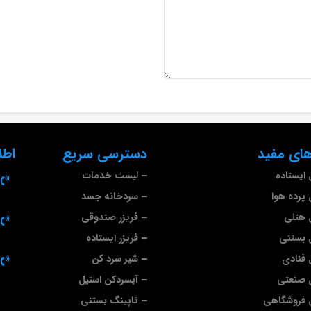
ای مفید
دسترسی سریع
اطل
ایستاده
لیست خدمات
پرده هوا
سردخانه جسد
 هتلی
فریزر صندوقی
 بستنی
فریزر ایستاده
قنادی
شیر سرد کن
 صنعتی
آبسردکن استیل
 فروشگاهی
تاپینگ بستنی