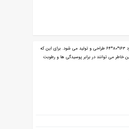
در هر ساعت قابلیت تولید 64 لیتر بستنی در ساعت می باشد. این دستگاه بستنی ساز صنعتی در ابعاد استاندارد 163*80*64 طراحی و تولید می شود. برای این که
 خاطر می توانند در برابر پوسیدگی ها و رطوبت