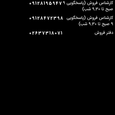
کارشناس فروش (پاسخگویی 9
09128195947
صبح تا 9.30 شب)
کارشناس فروش (پاسخگویی
09128472398
9 صبح تا 9.30 شب)
دفتر فروش
02637318071