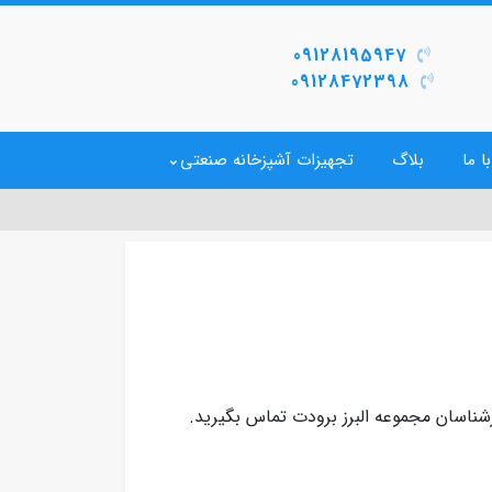
09128195947
09128472398
ا ما
بلاگ
تجهیزات آشپزخانه صنعتی
شناسان مجموعه البرز برودت تماس بگیرید.