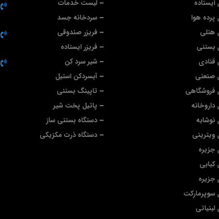
ایستاده
لیست خدمات
پرده هوا
سردخانه جسد
 هتلی
فریزر صندوقی
 بستنی
فریزر ایستاده
قنادی
شیر سرد کن
 صنعتی
آبسردکن استیل
 فروشگاهی
تاپینگ بستنی
داروخانه
پاتیل پخت شیر
نوشابه
دستگاه بستنی ساز
ویترینی
دستگاه ذرت مکزیکی
جزیره
کبابی
جزیره
 سوپرمارکت
لبنیاتی