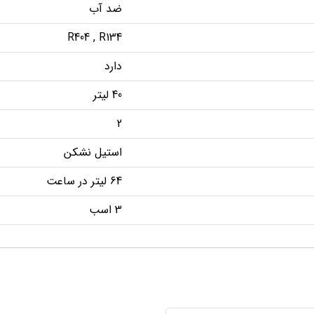
ضد آب
R404 , R134
دارد
40 لیتر
2
استیل نشکن
64 لیتر در ساعت
3 اسب