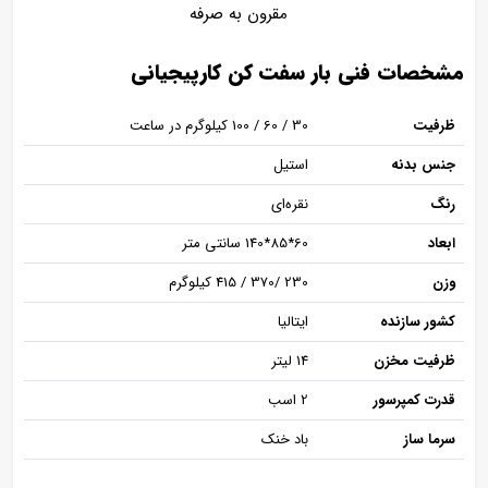
مقرون به صرفه
مشخصات فنی بار سفت کن کارپیجیانی
ظرفیت
30 / 60 / 100 کیلوگرم در ساعت
جنس بدنه
استیل
رنگ
نقره‌ای
ابعاد
60*85*140 سانتی متر
وزن
230 /370 / 415 کیلوگرم
کشور سازنده
ایتالیا
ظرفیت مخزن
14 لیتر
قدرت کمپرسور
2 اسب
سرما ساز
باد خنک