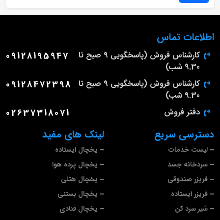
اطلاعات تماس
کارشناس فروش (پاسخگویی 9 صبح تا
09128195947
9.30 شب)
کارشناس فروش (پاسخگویی 9 صبح تا
09128472398
9.30 شب)
دفتر فروش
02637318071
دسترسی سریع
لینک های مفید
لیست خدمات
یخچال ایستاده
سردخانه جسد
یخچال پرده هوا
فریزر صندوقی
یخچال هتلی
فریزر ایستاده
یخچال بستنی
شیر سرد کن
یخچال قنادی