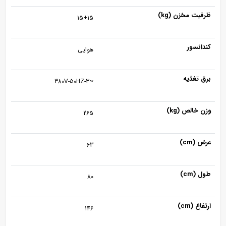
ظرفیت مخزن (kg)
15+15
کندانسور
هوایی
برق تغذیه
~380V-50HZ-3
وزن خالص (kg)
265
عرض (cm)
63
طول (cm)
80
ارتفاع (cm)
146