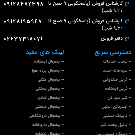
کارشناس فروش (پاسخگویی 9 صبح تا
09128472398
9.30 شب)
کارشناس فروش (پاسخگویی 9 صبح تا
09128195947
9.30 شب)
دفتر فروش
02637318071
دسترسی سریع
لینک های مفید
لیست خدمات
یخچال ایستاده
سردخانه جسد
یخچال پرده هوا
فریزر صندوقی
یخچال هتلی
فریزر ایستاده
یخچال بستنی
شیر سرد کن
یخچال قنادی
آبسردکن استیل
یخچال صنعتی
تاپینگ بستنی
یخچال فروشگاهی
پاتیل پخت شیر
یخچال داروخانه
دستگاه بستنی ساز
یخچال نوشابه