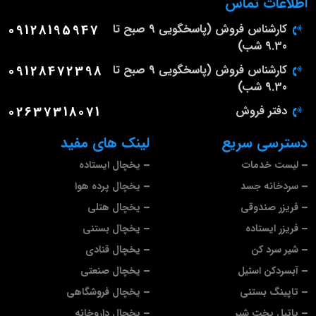
اطلاعات تماس
کارشناس فروش (پاسخگویی 9 صبح تا
09128195947
9.30 شب)
کارشناس فروش (پاسخگویی 9 صبح تا
09128472398
9.30 شب)
دفتر فروش
02637318071
دسترسی سریع
لینک های مفید
لیست خدمات
یخچال ایستاده
سردخانه جسد
یخچال پرده هوا
فریزر صندوقی
یخچال هتلی
فریزر ایستاده
یخچال بستنی
شیر سرد کن
یخچال قنادی
آبسردکن استیل
یخچال صنعتی
تاپینگ بستنی
یخچال فروشگاهی
پاتیل پخت شیر
یخچال داروخانه