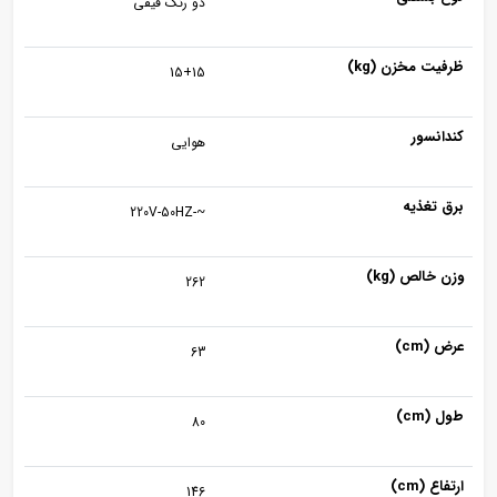
دو رنگ قیفی
ظرفیت مخزن (kg)
15+15
کندانسور
هوایی
برق تغذیه
~-220V-50HZ
وزن خالص (kg)
262
عرض (cm)
63
طول (cm)
80
ارتفاع (cm)
146