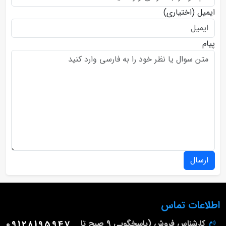
ایمیل
(اختیاری)
پیام
ارسال
اطلاعات تماس
کارشناس فروش (پاسخگویی 9 صبح تا
09128195947