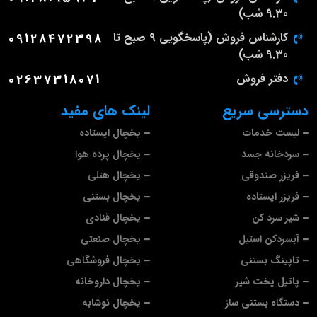
9.30 شب)
کارشناس فروش (پاسخگویی 9 صبح تا
09128472398
9.30 شب)
دفتر فروش
02637318071
دسترسی سریع
لینک های مفید
لیست خدمات
یخچال ایستاده
سردخانه جسد
یخچال پرده هوا
فریزر صندوقی
یخچال هتلی
فریزر ایستاده
یخچال بستنی
شیر سرد کن
یخچال قنادی
آبسردکن استیل
یخچال صنعتی
تاپینگ بستنی
یخچال فروشگاهی
پاتیل پخت شیر
یخچال داروخانه
دستگاه بستنی ساز
یخچال نوشابه