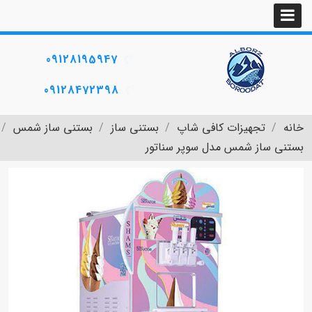
09128195947
09128472398
خانه
تجهیزات کافی شاپ
بستنی ساز
بستنی ساز شمس
بستنی ساز شمس مدل سوپر سناتور