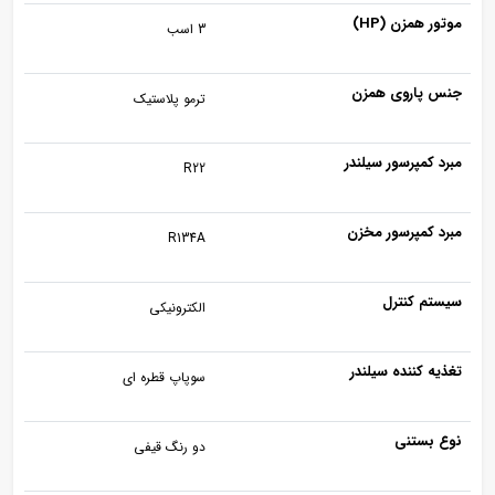
موتور همزن (HP)
3 اسب
جنس پاروی همزن
ترمو پلاستیک
مبرد کمپرسور سیلندر
R22
مبرد کمپرسور مخزن
R134A
سیستم کنترل
الکترونیکی
تغذیه کننده سیلندر
سوپاپ قطره ای
نوع بستنی
دو رنگ قیفی