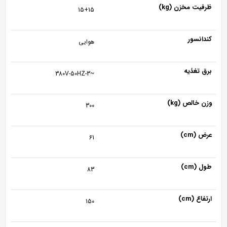
ظرفیت مخزن (kg)
15+15
کندانسور
هوایی
برق تغذیه
~380V-50HZ-3
وزن خالص (kg)
300
عرض (cm)
61
طول (cm)
83
ارتفاع (cm)
150