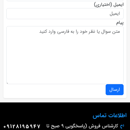
ایمیل
(اختیاری)
پیام
ارسال
اطلاعات تماس
کارشناس فروش (پاسخگویی 9 صبح تا
09128195947