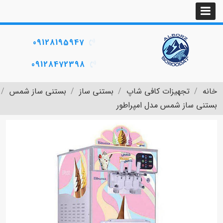
09128195947
09128472398
خانه
تجهیزات کافی شاپ
بستنی ساز
بستنی ساز شمس
بستنی ساز شمس مدل امپراطور