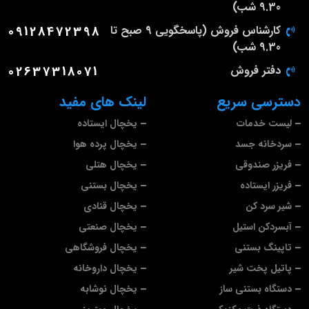
9.30 شب)
کارشناس فروش (پاسخگویی 9 صبح تا
09128472398
9.30 شب)
دفتر فروش
02637318071
دسترسی سریع
لینک های مفید
لیست خدمات
یخچال ایستاده
سردخانه جسد
یخچال پرده هوا
فریزر صندوقی
یخچال هتلی
فریزر ایستاده
یخچال بستنی
شیر سرد کن
یخچال قنادی
آبسردکن استیل
یخچال صنعتی
تاپینگ بستنی
یخچال فروشگاهی
پاتیل پخت شیر
یخچال داروخانه
دستگاه بستنی ساز
یخچال نوشابه