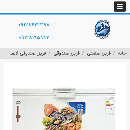
09128472398
09128195947
خانه
فریزر صنعتی
فریزر صندوقی
فریزر صندوقی لایف