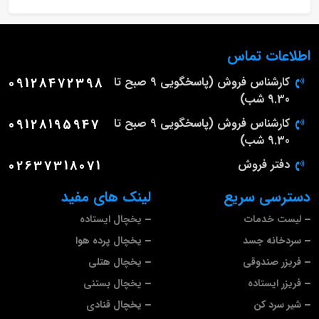
اطلاعات تماس
کارشناس فروش (پاسخگویی 9 صبح تا
09128472398
9.30 شب)
کارشناس فروش (پاسخگویی 9 صبح تا
09128195947
9.30 شب)
دفتر فروش
02637318071
دسترسی سریع
لینک های مفید
لیست خدمات
یخچال ایستاده
سردخانه جسد
یخچال پرده هوا
فریزر صندوقی
یخچال هتلی
فریزر ایستاده
یخچال بستنی
شیر سرد کن
یخچال قنادی