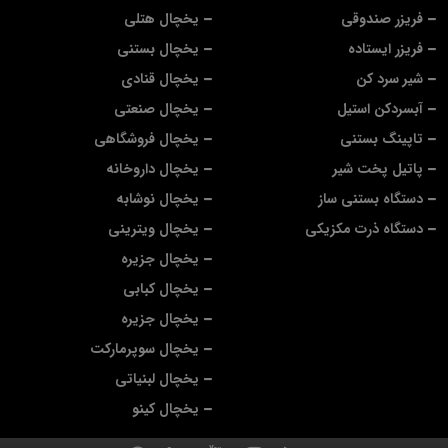
فریزر صندوقی
یخچال هتلی
فریزر ایستاده
یخچال بستنی
شیر سرد کن
یخچال قنادی
آبسردکن استیل
یخچال صنعتی
تاپینگ بستنی
یخچال فروشگاهی
پاتیل پخت شیر
یخچال داروخانه
دستگاه بستنی ساز
یخچال نوشابه
دستگاه ذرت مکزیکی
یخچال ویترینی
یخچال جزیره
یخچال کبابی
یخچال جزیره
یخچال سوپرمارکت
یخچال لبنیاتی
یخچال کینو