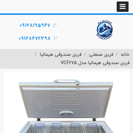
09128195947
09128472398
خانه
فریزر صنعتی
فریزر صندوقی هیمالیا
فریزر صندوقی هیمالیا مدل VCF275