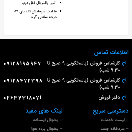
آنتی باکتریال قفل درب
قابلیت سرمایش تا دمای 21-
درجه سانتی گراد
اطلاعات تماس
کارشناس فروش (پاسخگویی 9 صبح تا
09128195947
9.30 شب)
کارشناس فروش (پاسخگویی 9 صبح تا
09128472398
9.30 شب)
دفتر فروش
02637318071
دسترسی سریع
لینک های مفید
لیست خدمات
یخچال ایستاده
سردخانه جسد
یخچال پرده هوا