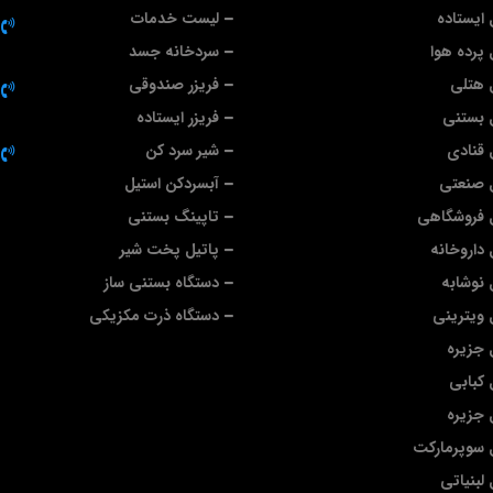
ایستاده
لیست خدمات
پرده هوا
سردخانه جسد
 هتلی
فریزر صندوقی
 بستنی
فریزر ایستاده
قنادی
شیر سرد کن
 صنعتی
آبسردکن استیل
 فروشگاهی
تاپینگ بستنی
داروخانه
پاتیل پخت شیر
نوشابه
دستگاه بستنی ساز
ویترینی
دستگاه ذرت مکزیکی
جزیره
کبابی
جزیره
 سوپرمارکت
لبنیاتی