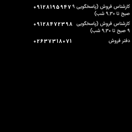
کارشناس فروش (پاسخگویی 9
09128195947
صبح تا 9.30 شب)
کارشناس فروش (پاسخگویی
09128472398
9 صبح تا 9.30 شب)
دفتر فروش
02637318071