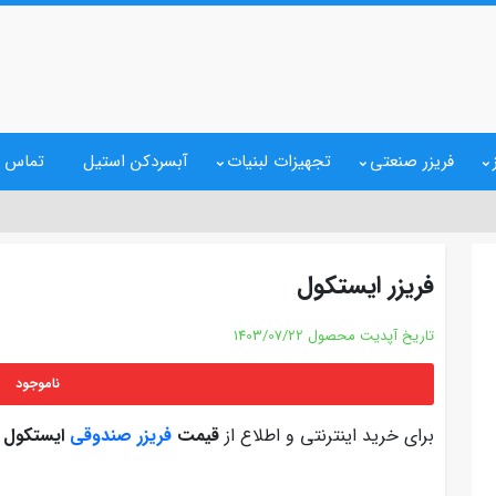
فریزر صنعتی
تجهیزات لبنیات
آبسردکن استیل
تماس ب
فریزر ایستکول
تاریخ آپدیت محصول
1403/07/22
ناموجود
برای خرید اینترنتی و اطلاع از
قیمت
فریزر صندوقی
ایستکول
ب