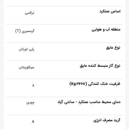
اساس عملکرد
تراکمی
منطقه آب و هوایی
گرمسیری (T)
نوع عایق
پلی اورتان
نوع گاز منبسط کننده عایق
سیکلوپنتان
ظرفیت خنک کنندگی (Kg/24Hr)
8
دمای محیط مناسب عملکرد - سانتی گراد
16-43
گرید مصرف انرژی
A