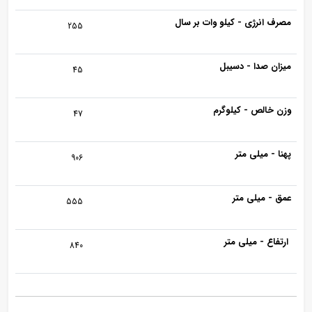
مصرف انرژی - کیلو وات بر سال
255
میزان صدا - دسیبل
45
وزن خالص - کیلوگرم
47
پهنا - میلی متر
906
عمق - میلی متر
555
ارتفاع - میلی متر
840