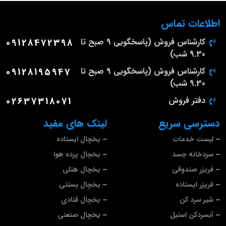
اطلاعات تماس
کارشناس فروش (پاسخگویی 9 صبح تا
09128472398
9.30 شب)
کارشناس فروش (پاسخگویی 9 صبح تا
09128195947
9.30 شب)
دفتر فروش
02637318071
دسترسی سریع
لینک های مفید
لیست خدمات
یخچال ایستاده
سردخانه جسد
یخچال پرده هوا
فریزر صندوقی
یخچال هتلی
فریزر ایستاده
یخچال بستنی
شیر سرد کن
یخچال قنادی
آبسردکن استیل
یخچال صنعتی