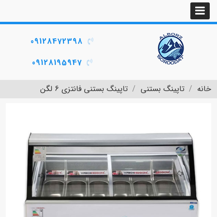
09128472398
09128195947
خانه
تاپینگ بستنی
تاپینگ بستنی فانتزی 6 لگن