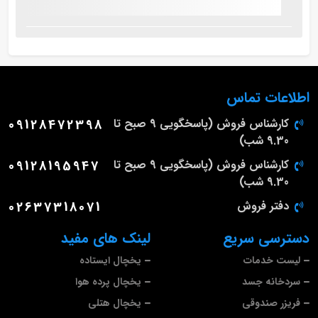
اطلاعات تماس
کارشناس فروش (پاسخگویی 9 صبح تا
09128472398
9.30 شب)
کارشناس فروش (پاسخگویی 9 صبح تا
09128195947
9.30 شب)
دفتر فروش
02637318071
دسترسی سریع
لینک های مفید
لیست خدمات
یخچال ایستاده
سردخانه جسد
یخچال پرده هوا
فریزر صندوقی
یخچال هتلی