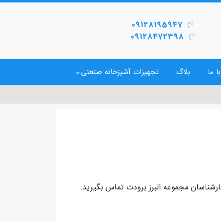
09128195947
09128472398
ا ما
بلاگ
تجهیزات آشپزخانه صنعتی
ارشناسان مجموعه البرز برودت تماس بگیرید.