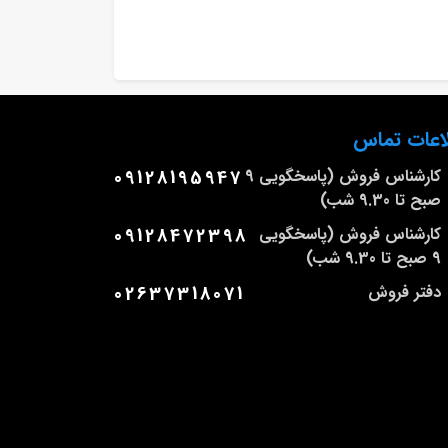
اعات تماس
کارشناس فروش (پاسخگویی 9
09128195947
صبح تا 9.30 شب)
کارشناس فروش (پاسخگویی
09128472398
9 صبح تا 9.30 شب)
دفتر فروش
02637318071