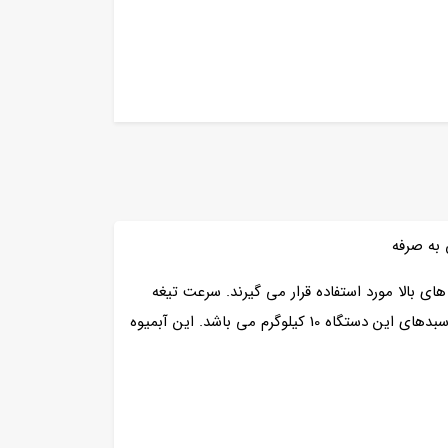
به صرفه
ای بالا مورد استفاده قرار می گیرند. سرعت تیغه
های آن ها با توجه به نوع میوه ها و سبزیجات قابل تنظیم و می توانند در هر دقیقه 3500 و یا 4500 دور داشته باشند. ظرفیت سبدهای این دستگاه 10 کیلوگرم می باشد. این آبمیوه