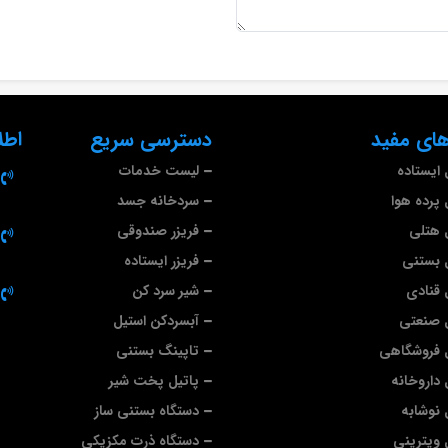
ای مفید
دسترسی سریع
اطل
ایستاده
لیست خدمات
پرده هوا
سردخانه جسد
 هتلی
فریزر صندوقی
 بستنی
فریزر ایستاده
قنادی
شیر سرد کن
 صنعتی
آبسردکن استیل
 فروشگاهی
تاپینگ بستنی
داروخانه
پاتیل پخت شیر
نوشابه
دستگاه بستنی ساز
ویترینی
دستگاه ذرت مکزیکی