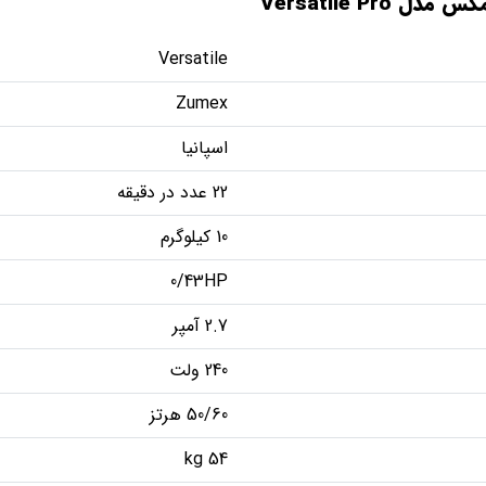
Versatile P
Versatile
Zumex
اسپانیا
22 عدد در دقیقه
10 کیلوگرم
0/43HP
2.7 آمپر
240 ولت
50/60 هرتز
54 kg