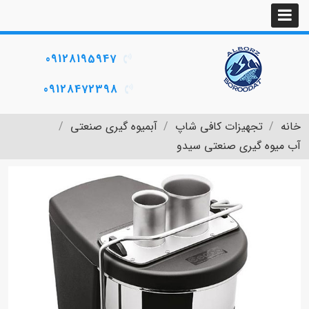
09128195947
09128472398
خانه
تجهیزات کافی شاپ
آبمیوه گیری صنعتی
آب میوه گیری صنعتی سیدو