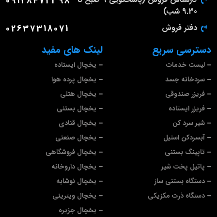
09128472398
9.30 شب)
دفتر فروش
02637318071
دسترسی سریع
لینک های مفید
لیست خدمات
یخچال ایستاده
سردخانه جسد
یخچال پرده هوا
فریزر صندوقی
یخچال هتلی
فریزر ایستاده
یخچال بستنی
شیر سرد کن
یخچال قنادی
آبسردکن استیل
یخچال صنعتی
تاپینگ بستنی
یخچال فروشگاهی
پاتیل پخت شیر
یخچال داروخانه
دستگاه بستنی ساز
یخچال نوشابه
دستگاه ذرت مکزیکی
یخچال ویترینی
یخچال جزیره