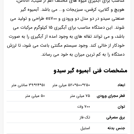
مناسب برای آبگیری میوه های مختلف اعم از سیب، آناناس،
هویچ و گلابی، کرفس، سبزیجات و... می باشد. آبمیوه گیر
صنعتی سیدو در دو مدل دو ورودی و es700 طراحی و تولید می
شوند. این دستگاه مناسب برای آبگیری 15 کیلوگرم مرکبات می
باشد، و می تواند تفاله های به وجود امده از آبگیری را به صورت
خودکار از خالی کند. وجود سیستم مگنتی باعث می شود، تا لرزش
دستگاه را به کم ترین میزان به خود می رساند.
مشخصات فنی آبمیوه گیر سیدو
ابعاد
250*500*520 میلی متر
51*24*39 سانتی متر
قطر مجرای ورودی
75 میلی متر
50 میلی متر
توان
700 وات
برق مصرفی
تک فاز
جنس بدنه
استیل