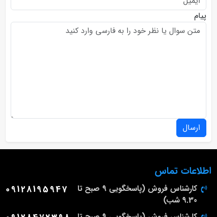
پیام
ارسال
اطلاعات تماس
کارشناس فروش (پاسخگویی 9 صبح تا
09128195947
9.30 شب)
کارشناس فروش (پاسخگویی 9 صبح تا