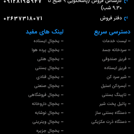
کارشناس فروش (پاسخگویی 9 صبح تا
09128195947
9.30 شب)
دفتر فروش
02637318071
دسترسی سریع
لینک های مفید
لیست خدمات
یخچال ایستاده
سردخانه جسد
یخچال پرده هوا
فریزر صندوقی
یخچال هتلی
فریزر ایستاده
یخچال بستنی
شیر سرد کن
یخچال قنادی
آبسردکن استیل
یخچال صنعتی
تاپینگ بستنی
یخچال فروشگاهی
پاتیل پخت شیر
یخچال داروخانه
دستگاه بستنی ساز
یخچال نوشابه
دستگاه ذرت مکزیکی
یخچال ویترینی
یخچال جزیره