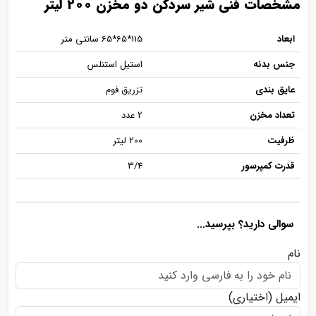
مشخصات فنی شیر سردکن دو مخزن 200 لیتر
ابعاد
115*65*65 سانتی متر
جنس بدنه
استیل استنلس
عایق بندی
تزریق فوم
تعداد مخزن
2 عدد
ظرفیت
200 لیتر
قدرت کمپرسور
3/4
سوالی دارید؟ بپرسید...
نام
ایمیل
(اختیاری)