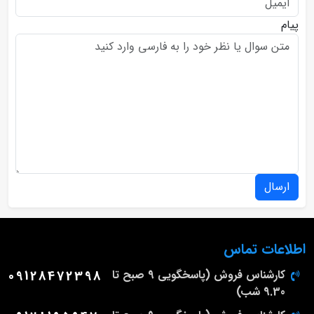
پیام
ارسال
اطلاعات تماس
کارشناس فروش (پاسخگویی 9 صبح تا
09128472398
9.30 شب)