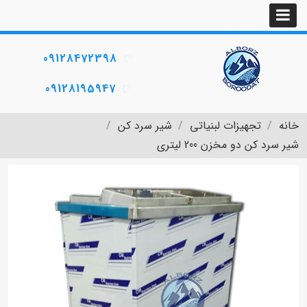
09128472398
09128195947
خانه
تجهیزات لبنیاتی
شیر سرد کن
شیر سرد کن دو مخزن 200 لیتری