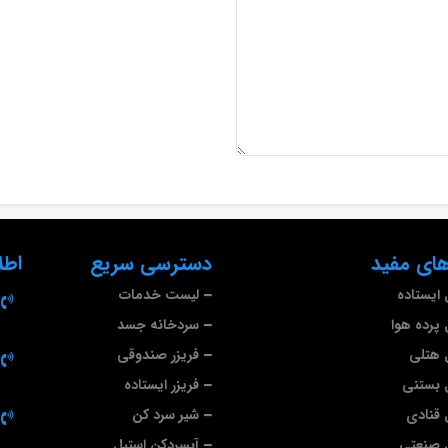
ای مفید
دسترسی سریع
اطل
ایستاده
لیست خدمات
پرده هوا
سردخانه جسد
 هتلی
فریزر صندوقی
 بستنی
فریزر ایستاده
قنادی
شیر سرد کن
 صنعتی
آبسردکن استیل