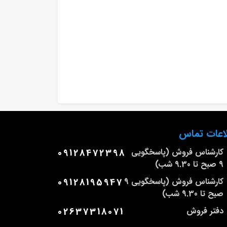
اعات تماس
کارشناس فروش (پاسخگویی
09128472398
9 صبح تا 9.30 شب)
کارشناس فروش (پاسخگویی 9
09128195947
صبح تا 9.30 شب)
دفتر فروش
02637318071