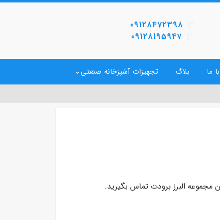
09128472398
09128195947
ا ما
بلاگ
تجهیزات آشپزخانه صنعتی
ن مجموعه البرز برودت تماس بگیرید.