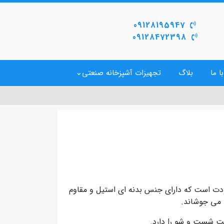
09128195947
09128472398
ا ما
بلاگ
تجهیزات آشپزخانه صنعتی
ودت است که دارای جنس بدنه ای استیل و مقاوم
ا می جوشاند.
لیت شست و شو را دارد.