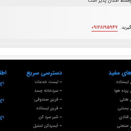
وقسط امکان پذیر است
۰۹۱۲۸۱۹۵۹۴۷
گیرید.
ای مفید
دسترسی سریع
اطل
ایستاده
لیست خدمات
پرده هوا
سردخانه جسد
 هتلی
فریزر صندوقی
 بستنی
فریزر ایستاده
قنادی
شیر سرد کن
 صنعتی
آبسردکن استیل