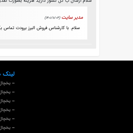
سلام ارسال ب کل کشور دارید هزینه بصورت نقد
مدیر سایت
(1401/11/04)
سلام. با کارشناس فروش البرز برودت تماس ب
لینک ه
یخچال 
یخچال 
یخچال
یخچال
یخچال 
یخچال