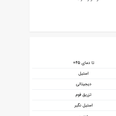
تا دمای 45+
استیل
دیجیتالی
تزریق فوم
استیل نگیر
مسی