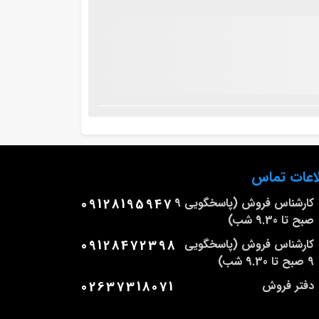
اعات تماس
کارشناس فروش (پاسخگویی 9
09128195947
صبح تا 9.30 شب)
کارشناس فروش (پاسخگویی
09128472398
9 صبح تا 9.30 شب)
دفتر فروش
02637318071