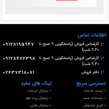
اطلاعات تماس
کارشناس فروش (پاسخگویی 9 صبح تا
09128195947
9.30 شب)
کارشناس فروش (پاسخگویی 9 صبح تا
09128472398
9.30 شب)
دفتر فروش
02637318071
دسترسی سریع
لینک های مفید
لیست خدمات
یخچال ایستاده
سردخانه جسد
یخچال پرده هوا
فریزر صندوقی
یخچال هتلی