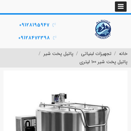
09128195947
09128472398
خانه
تجهیزات لبنیاتی
پاتیل پخت شیر
پاتیل پخت شیر 100 لیتری