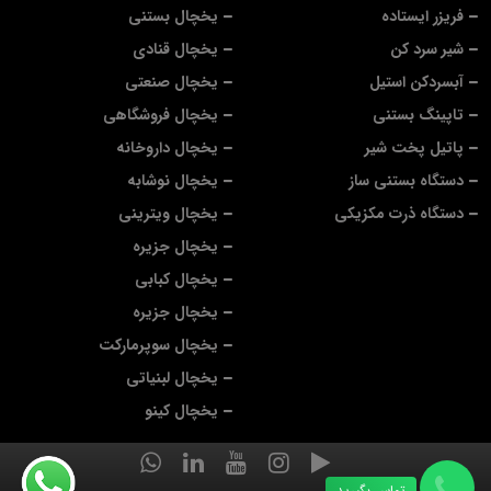
فریزر ایستاده
یخچال بستنی
شیر سرد کن
یخچال قنادی
آبسردکن استیل
یخچال صنعتی
تاپینگ بستنی
یخچال فروشگاهی
پاتیل پخت شیر
یخچال داروخانه
دستگاه بستنی ساز
یخچال نوشابه
دستگاه ذرت مکزیکی
یخچال ویترینی
یخچال جزیره
یخچال کبابی
یخچال جزیره
یخچال سوپرمارکت
یخچال لبنیاتی
یخچال کینو
تماس بگیرید