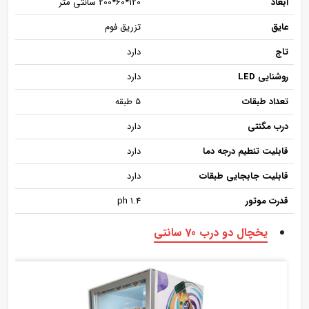
ابعاد
120*60*200 سانتی متر
عایق
تزریق فوم
تاج
دارد
روشنایی LED
دارد
تعداد طبقات
5 طبقه
درب مگنتی
دارد
قابلیت تنطیم درجه دما
دارد
قابلیت جابجایی طبقات
دارد
قدرت موتور
1.4 ph
یخچال دو درب 70 سانتی