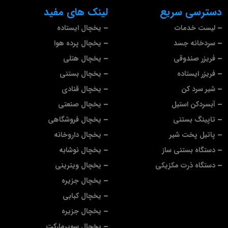
دسترسی سریع
لینک های مفید
لیست خدمات
یخچال ایستاده
سردخانه جسد
یخچال پرده هوا
فریزر صندوقی
یخچال هتلی
فریزر ایستاده
یخچال بستنی
شیر سرد کن
یخچال قنادی
آبسردکن استیل
یخچال صنعتی
تاپینگ بستنی
یخچال فروشگاهی
پاتیل پخت شیر
یخچال داروخانه
دستگاه بستنی ساز
یخچال نوشابه
دستگاه ذرت مکزیکی
یخچال ویترینی
یخچال جزیره
یخچال کبابی
یخچال جزیره
یخچال سوپرمارکت