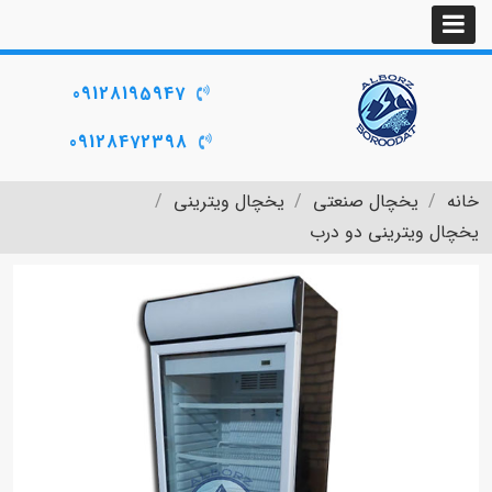
09128195947
09128472398
خانه
یخچال صنعتی
یخچال ویترینی
یخچال ویترینی دو درب