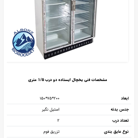
مشخصات فنی یخچال ایستاده دو درب 1/5 متری
ابعاد
200*75*150
جنس بدنه
استیل نگیر
تعداد درب
2
نوع عایق بندی
تزریق فوم