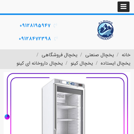
09128195947
09128472398
خانه
یخچال صنعتی
یخچال فروشگاهی
یخچال ایستاده
یخچال کینو
یخچال داروخانه ای کینو