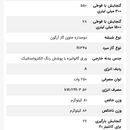
گنجایش با قوطی
550
300 میلی لیتری
گنجایش با قوطی
78
1500 میلی لیتری
نوع شیشه
دوجداره حاوی گاز آرگون
نوع گاز مبرد
R134a
جنس بدنه خارجی
ورق گالوانیزه با پوشش رنگ الکترواستاتیک
ردیف انرژی
A
توان مصرفی
250 وات
مصرف انرژی
3.56 kW/24h
وزن خالص
81 کیلوگرم
وزن ناخالص
86 کیلوگرم
گنجایش بارگیری
27
برای کانتینر 20