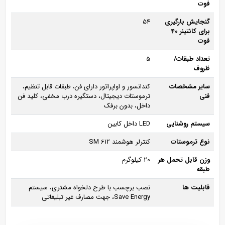
فوت
گنجایش بارگیری
54
برای کانتینر 40
فوت
تعداد طبقات/
5
ظروف
سایر مشخصات
کندانسور و اواپراتور دارای فن، طبقات قابل تنظیم،
فنی
ترموستات دیجیتال، دستگیره درب مخفی، کلید فن
داخل، بدون برفک
سیستم روشنایی
LED داخل کابین
نوع ترموستات
کنترلر هوشمند SM 612
وزن قابل تحمل هر
20 کیلوگرم
طبقه
قابلیت ها
نصب برچسب با طرح دلخواه مشتری، سیستم
Save Energy، جهت مصارف غیر تبلیغاتی