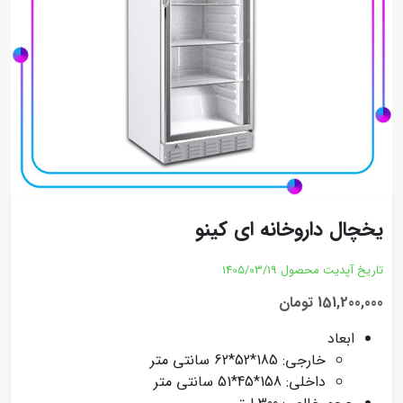
یخچال داروخانه ای کینو
تاریخ آپدیت محصول
1405/03/19
151,200,000 تومان
ابعاد
خارجی: 185*52*62 سانتی متر
داخلی: 158*45*51 سانتی متر