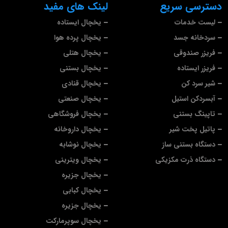
دسترسی سریع
لینک های مفید
لیست خدمات
یخچال ایستاده
سردخانه جسد
یخچال پرده هوا
فریزر صندوقی
یخچال هتلی
فریزر ایستاده
یخچال بستنی
شیر سرد کن
یخچال قنادی
آبسردکن استیل
یخچال صنعتی
تاپینگ بستنی
یخچال فروشگاهی
پاتیل پخت شیر
یخچال داروخانه
دستگاه بستنی ساز
یخچال نوشابه
دستگاه ذرت مکزیکی
یخچال ویترینی
یخچال جزیره
یخچال کبابی
یخچال جزیره
یخچال سوپرمارکت