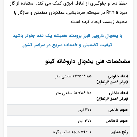
حفظ دما و جلوگیری از اتلاف انرژی کمک می‌ کند. استفاده از گاز
مبرد R134a در سیستم سرمایشی، عملکردی مطمئن و سازگار با
محیط زیست ایجاد کرده است.
با یخچال دارویی البرز برودت، همیشه یک قدم جلوتر باشید.
کیفیت تضمینی و خدمات سریع در سراسر کشور.
مشخصات فنی یخچال داروخانه کینو
ابعاد خارجی
185*52*62 سانتی متر
(عرض*عمق*ارتفاع)
ابعاد داخلی
158*45*51 سانتی متر
(عرض*عمق*ارتفاع)
حجم خالص
300 لیتر
حجم ناخالص
370 لیتر
رنج دمایی
0 ~+5 درجه سانتی گراد