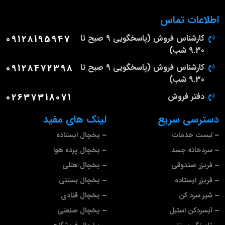
اطلاعات تماس
کارشناس فروش (پاسخگویی 9 صبح تا
09128195947
9.30 شب)
کارشناس فروش (پاسخگویی 9 صبح تا
09128472398
9.30 شب)
دفتر فروش
02637318071
دسترسی سریع
لینک های مفید
لیست خدمات
یخچال ایستاده
سردخانه جسد
یخچال پرده هوا
فریزر صندوقی
یخچال هتلی
فریزر ایستاده
یخچال بستنی
شیر سرد کن
یخچال قنادی
آبسردکن استیل
یخچال صنعتی