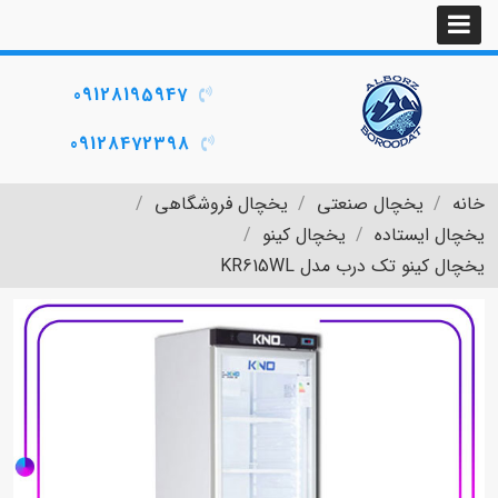
09128195947
09128472398
خانه
یخچال صنعتی
یخچال فروشگاهی
یخچال ایستاده
یخچال کینو
یخچال کینو تک درب مدل KR615WL