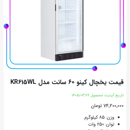
قیمت یخچال کینو ۶۰ سانت مدل KR615WL
تاریخ آپدیت محصول
1405/03/19
74,200,000 تومان
وزن: 85 کیلوگرم
توان: 250 وات