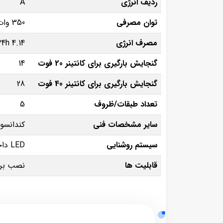
ردیف انرژی
A
توان مصرفی
350 وات
مصرف انرژی
4.14 kW/24h
گنجایش بارگیری برای کانتینر 20 فوت
14
گنجایش بارگیری برای کانتینر 40 فوت
28
تعداد طبقات/ظروف
5
سایر مشخصات فنی
کندانسور
سیستم روشنایی
LED داخل کابین
قابلیت ها
نصب برچس