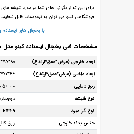
برای این که از نگرانی های شما در مورد شیشه ها
فروشگاهی کینو می توان به ترموستات قابل تنظیم، ک
با یخچال‌ های ایستاده 
مشخصات فنی یخچال ایستاده کینو مدل KR800
ابعاد خارجی (عرض*عمق*ارتفاع)
80*75*212 سانتی متر
ابعاد داخلی (عرض*عمق*ارتفاع)
66*70*167 سانتی متر
رنج دمایی
0 ~+5 درجه سانتی گراد
نوع شیشه
دوجداره 
نوع گاز مبرد
R134a
جنس بدنه خارجی
ورق گالو