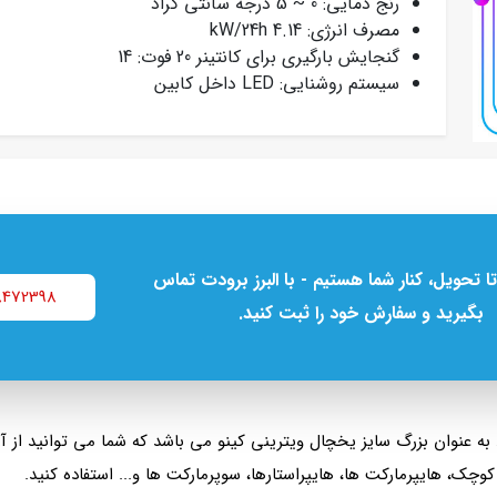
رنج دمایی: 0 ~ 5 درجه سانتی گراد
مصرف انرژی: 4.14 kW/24h
گنجایش بارگیری برای کانتینر 20 فوت: 14
سیستم روشنایی: LED داخل کابین
تا تحویل، کنار شما هستیم - با البرز برودت تماس
8472398
بگیرید و سفارش خود را ثبت کنید.
مدل KR 800 به خاطر تولید در عرض 80 به عنوان بزرگ سایز یخچال ویترینی کینو می باشد که شما م
وچک، هایپرمارکت ها، هایپراستارها، سوپرمارکت ها و... استفاده کنید.