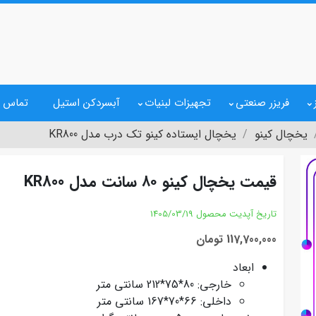
فریزر صنعتی
تجهیزات لبنیات
آبسردکن استیل
تماس ب
یخچال کینو
یخچال ایستاده کینو تک درب مدل KR800
قیمت یخچال کینو ۸۰ سانت مدل KR800
تاریخ آپدیت محصول
1405/03/19
117,700,000 تومان
ابعاد
خارجی: 80*75*212 سانتی متر
داخلی: 66*70*167 سانتی متر