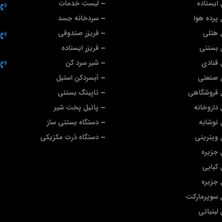
ایستاده
لیست خدمات
پرده هوا
سردخانه جسد
 هتلی
فریزر صندوقی
 بستنی
فریزر ایستاده
قنادی
شیر سرد کن
 صنعتی
آبسردکن استیل
 فروشگاهی
تاپینگ بستنی
داروخانه
پاتیل پخت شیر
نوشابه
دستگاه بستنی ساز
ویترینی
دستگاه ذرت مکزیکی
جزیره
کبابی
جزیره
 سوپرمارکت
لبنیاتی