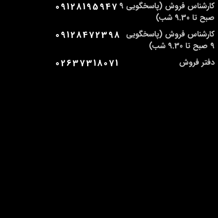
کارشناس فروش (پاسخگویی 9
09128195947
صبح تا 9.30 شب)
کارشناس فروش (پاسخگویی
09128472398
9 صبح تا 9.30 شب)
دفتر فروش
02637318071