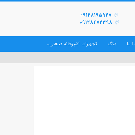
09128195947
09128472398
ا ما
بلاگ
تجهیزات آشپزخانه صنعتی