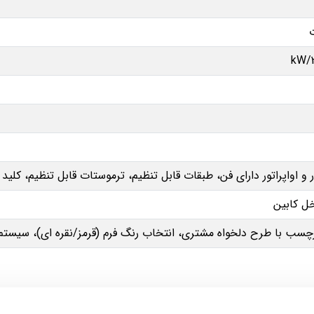
 و اواپراتور دارای فن، طبقات قابل تنظیم، ترموستات قابل تنظیم، ک
ب با طرح دلخواه مشتری، انتخاب رنگ فرم (قرمز/نقره ای)، سیستم ave energy