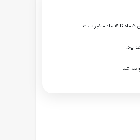
ت.
د بود.
واهد شد.