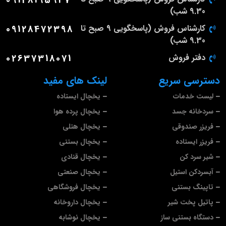
09128195947
9.30 شب)
کارشناس فروش (پاسخگویی 9 صبح تا
09128472398
9.30 شب)
دفتر فروش
02637318071
دسترسی سریع
لینک های مفید
لیست خدمات
یخچال ایستاده
سردخانه جسد
یخچال پرده هوا
فریزر صندوقی
یخچال هتلی
فریزر ایستاده
یخچال بستنی
شیر سرد کن
یخچال قنادی
آبسردکن استیل
یخچال صنعتی
تاپینگ بستنی
یخچال فروشگاهی
پاتیل پخت شیر
یخچال داروخانه
دستگاه بستنی ساز
یخچال نوشابه