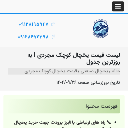
09128195947
09128472398
لیست قیمت یخچال کوچک مجردی | به‌
روزترین جدول
خانه
یخچال صنعتی
قیمت یخچال کوچک مجردی
تاریخ بروزرسانی صفحه:
1404/09/26
فهرست محتوا
📞 راه‌ های ارتباطی با البرز برودت جهت خرید یخچال