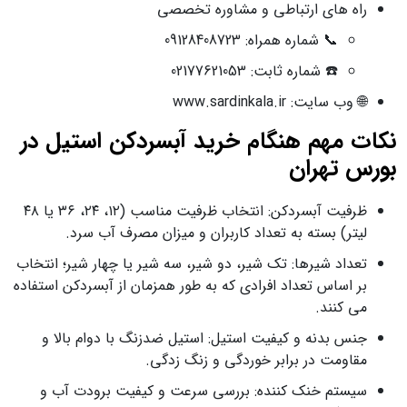
راه‌ های ارتباطی و مشاوره تخصصی
📞 شماره همراه: 09128408723
☎️ شماره ثابت: 02177621053
🌐 وب‌ سایت: www.sardinkala.ir
نکات مهم هنگام خرید آبسردکن استیل در
بورس تهران
ظرفیت آبسردکن: انتخاب ظرفیت مناسب (۱۲، ۲۴، ۳۶ یا ۴۸
لیتر) بسته به تعداد کاربران و میزان مصرف آب سرد.
تعداد شیرها: تک‌ شیر، دو شیر، سه شیر یا چهار شیر؛ انتخاب
بر اساس تعداد افرادی که به‌ طور همزمان از آبسردکن استفاده
می‌ کنند.
جنس بدنه و کیفیت استیل: استیل ضدزنگ با دوام بالا و
مقاومت در برابر خوردگی و زنگ‌ زدگی.
سیستم خنک‌ کننده: بررسی سرعت و کیفیت برودت آب و