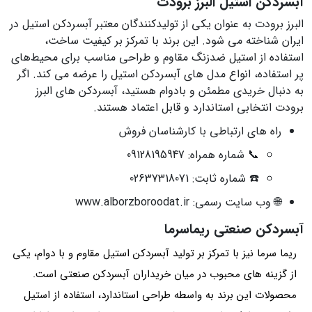
آبسردکن استیل البرز برودت
البرز برودت به‌ عنوان یکی از تولیدکنندگان معتبر آبسردکن استیل در
ایران شناخته می‌ شود. این برند با تمرکز بر کیفیت ساخت،
استفاده از استیل ضدزنگ مقاوم و طراحی مناسب برای محیط‌های
پر استفاده، انواع مدل‌ های آبسردکن استیل را عرضه می‌ کند. اگر
به دنبال خریدی مطمئن و بادوام هستید، آبسردکن‌ های البرز
برودت انتخابی استاندارد و قابل اعتماد هستند.
راه‌ های ارتباطی با کارشناسان فروش
📞 شماره همراه: 09128195947
☎️ شماره ثابت: 02637318071
🌐 وب‌ سایت رسمی: www.alborzboroodat.ir
آبسردکن صنعتی ریماسرما
ریما سرما نیز با تمرکز بر تولید آبسردکن استیل مقاوم و با دوام، یکی
از گزینه‌ های محبوب در میان خریداران آبسردکن صنعتی است.
محصولات این برند به‌ واسطه طراحی استاندارد، استفاده از استیل