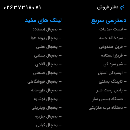
دفتر فروش
02637318071
دسترسی سریع
لینک های مفید
لیست خدمات
یخچال ایستاده
سردخانه جسد
یخچال پرده هوا
فریزر صندوقی
یخچال هتلی
فریزر ایستاده
یخچال بستنی
شیر سرد کن
یخچال قنادی
آبسردکن استیل
یخچال صنعتی
تاپینگ بستنی
یخچال فروشگاهی
پاتیل پخت شیر
یخچال داروخانه
دستگاه بستنی ساز
یخچال نوشابه
دستگاه ذرت مکزیکی
یخچال ویترینی
یخچال جزیره
یخچال کبابی