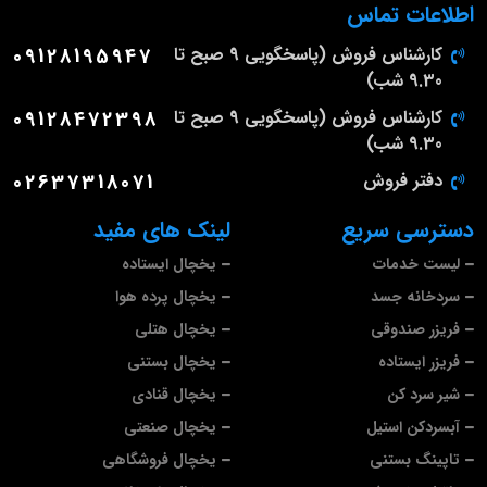
اطلاعات تماس
کارشناس فروش (پاسخگویی 9 صبح تا
09128195947
9.30 شب)
کارشناس فروش (پاسخگویی 9 صبح تا
09128472398
9.30 شب)
دفتر فروش
02637318071
دسترسی سریع
لینک های مفید
لیست خدمات
یخچال ایستاده
سردخانه جسد
یخچال پرده هوا
فریزر صندوقی
یخچال هتلی
فریزر ایستاده
یخچال بستنی
شیر سرد کن
یخچال قنادی
آبسردکن استیل
یخچال صنعتی
تاپینگ بستنی
یخچال فروشگاهی