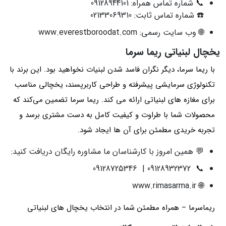
📞 شماره تماس همراه: 09128944101
☎️ شماره تماس ثابت: 02133069310
🌐 وب‌ سایت رسمی: www.everestboroodat.com
یخچال لبنیاتی ریما سرما
با ریما سرما، دیگر نگران فاسد شدن لبنیات نخواهید بود. این برند با
تکنولوژی سرمایشی پیشرفته و طراحی کاربرپسند، یخچالی مناسب
برای مغازه‌ های لبنیاتی ارائه می‌ کند. ریما سرما تضمین می‌کند که
محصولات شما با طراوت و کیفیت کامل به دست مشتری برسد و
تجربه خریدی مطمئن برای آن ها ایجاد شود.
💬 همین امروز با کارشناسان ما مشاوره رایگان دریافت کنید:
📞 09128932372 | 09128725346
🌐 www.rimasarma.ir
ریماسرما – همراه مطمئن شما در انتخاب یخچال‌ های لبنیاتی