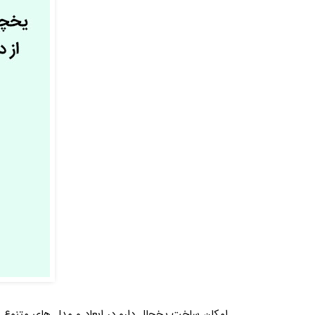
امکان ساخت یخچال دارو در ابعاد و مدل‌ های متنوع تک درب و دو درب (65 و 115 سانتی) تولید شده و با گارانتی معتب