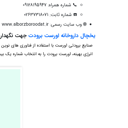
📞 شماره همراه: 09128195947
☎️ شماره ثابت: 02637318071
🌐 وب‌ سایت رسمی: www.alborzboroodat.ir
یخچال داروخانه اورست برودت
جهت نگهداری
صنایع برودتی اورست با استفاده از فناوری‌ های نوی
انرژی بهینه، اورست برودت را به انتخاب شماره یک بیم