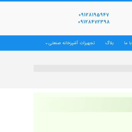
09128195947
09128472398
ا ما
بلاگ
تجهیزات آشپزخانه صنعتی