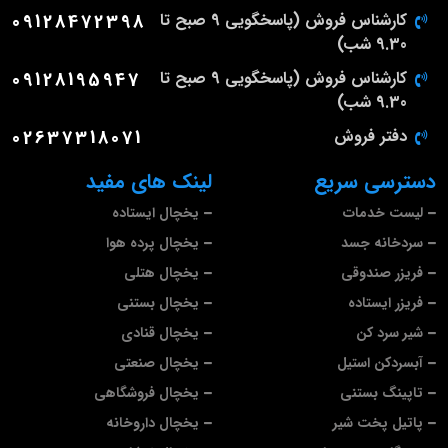
کارشناس فروش (پاسخگویی 9 صبح تا
09128472398
9.30 شب)
کارشناس فروش (پاسخگویی 9 صبح تا
09128195947
9.30 شب)
دفتر فروش
02637318071
دسترسی سریع
لینک های مفید
لیست خدمات
یخچال ایستاده
سردخانه جسد
یخچال پرده هوا
فریزر صندوقی
یخچال هتلی
فریزر ایستاده
یخچال بستنی
شیر سرد کن
یخچال قنادی
آبسردکن استیل
یخچال صنعتی
تاپینگ بستنی
یخچال فروشگاهی
پاتیل پخت شیر
یخچال داروخانه