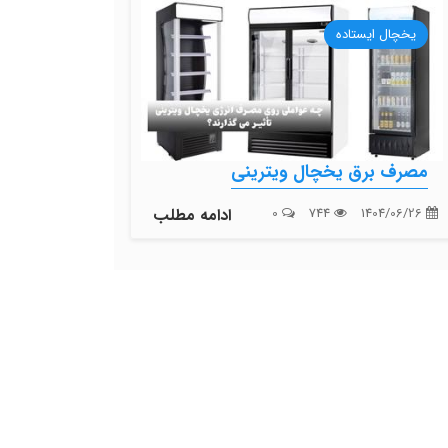
یخچال ایستاده
مصرف برق یخچال ویترینی
1404/06/26
744
0
ادامه مطلب