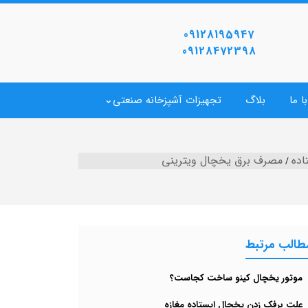
09128195947
09128472398
ا ما
بلاگ
تجهیزات آشپزخانه صنعتی
اده
مصرف برق یخچال ویترینی
طالب مرتبط
موتور یخچال کینو ساخت کجاست؟
علت برفک زدن یخچال ایستاده مغازه